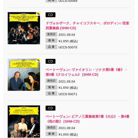
品 番
UCCS-50069
CD
ドヴォルザーク、チャイコフスキー、ボロディン: 弦楽
四重奏曲 [SHM-CD]
発売日
2021.08.04
価 格
¥1,650 (税込)
品 番
UCCS-50070
CD
ベートーヴェン: ヴァイオリン・ソナタ第5番《春》・
第9番《クロイツェル》 [SHM-CD]
発売日
2021.08.04
価 格
¥1,650 (税込)
品 番
UCCS-50071
CD
ベートーヴェン: ピアノ三重奏曲第7番《大公》・第4番
《街の歌》 [SHM-CD]
発売日
2021.08.04
価 格
¥1,650 (税込)