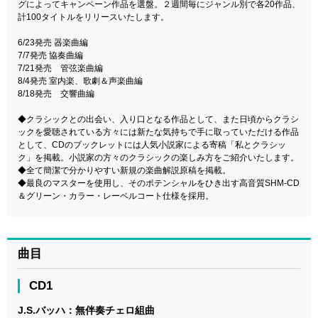
グによってキャンペーン作品を選盤。２週間毎にジャンル別で各20作品、
計100タイトルをリリースいたします。
6/23発売 器楽曲編
7/7発売 協奏曲編
7/21発売 管弦楽曲編
8/4発売 室内楽、歌劇＆声楽曲編
8/18発売 交響曲編
◆クラシックとの出会い、入り口となる作品として、また日頃からクラシ
ックを愛聴されている方々には新たな気持ちで手に取っていただける作品
として、CDのブックレットには人気小説家による寄稿「私とクラシッ
ク」を掲載。小説家の方々のクラシックの楽しみ方をご紹介いたします。
◆全て簡潔で分かりやすい新規の楽曲解説原稿を掲載。
◆最良のマスターを使用し、そのポテンシャルをひき出す高音質SHM-CD
＆グリーン・カラー・レーベルコート仕様を採用。
曲目
CD1
J.S.バッハ：無伴奏チェロ組曲