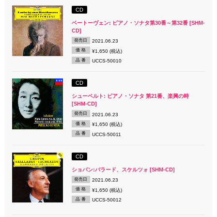
CD
ベートーヴェン: ピアノ・ソナタ第30番～第32番 [SHM-
CD]
発売日
2021.06.23
価 格
¥1,650 (税込)
品 番
UCCS-50010
CD
シューベルト: ピアノ・ソナタ 第21番、楽興の時
[SHM-CD]
発売日
2021.06.23
価 格
¥1,650 (税込)
品 番
UCCS-50011
CD
ショパン:バラード、スケルツォ [SHM-CD]
発売日
2021.06.23
価 格
¥1,650 (税込)
品 番
UCCS-50012