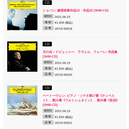
CD
ショパン: 練習曲集作品10・作品25 [SHM-CD]
発売日
2021.06.23
価 格
¥1,650 (税込)
品 番
UCCS-50019
CD
月の光～ドビュッシー、ラヴェル、フォーレ: 作品集
[SHM-CD]
発売日
2021.06.23
価 格
¥1,650 (税込)
品 番
UCCS-50020
CD
ベートーヴェン: ピアノ・ソナタ第17番《テンペス
ト》、第21番《ワルトシュタイン》、第26番《告別》
[SHM-CD]
発売日
2021.06.23
価 格
¥1,650 (税込)
品 番
UCCS-50021