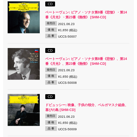
CD
ベートーヴェン: ピアノ・ソナタ第8番《悲愴》・第14
番《月光》・第23番《熱情》 [SHM-CD]
発売日
2021.06.23
価 格
¥1,650 (税込)
品 番
UCCS-50007
CD
ベートーヴェン: ピアノ・ソナタ第8番《悲愴》、第14
番《月光》、第23番《熱情》 [SHM-CD]
発売日
2021.06.23
価 格
¥1,650 (税込)
品 番
UCCS-50008
CD
ドビュッシー: 映像、子供の領分、ベルガマスク組曲、
喜びの島 [SHM-CD]
発売日
2021.06.23
価 格
¥1,650 (税込)
品 番
UCCS-50009