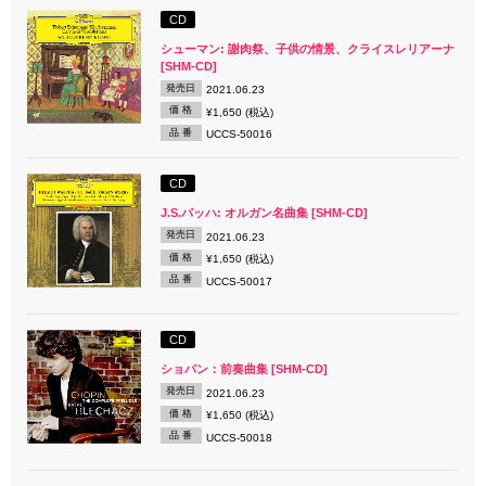
CD
シューマン: 謝肉祭、子供の情景、クライスレリアーナ
[SHM-CD]
発売日
2021.06.23
価 格
¥1,650 (税込)
品 番
UCCS-50016
CD
J.S.バッハ: オルガン名曲集 [SHM-CD]
発売日
2021.06.23
価 格
¥1,650 (税込)
品 番
UCCS-50017
CD
ショパン：前奏曲集 [SHM-CD]
発売日
2021.06.23
価 格
¥1,650 (税込)
品 番
UCCS-50018