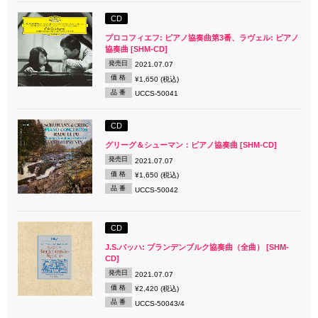
CD
プロコフィエフ: ピアノ協奏曲第3番、ラヴェル: ピアノ
協奏曲 [SHM-CD]
発売日
2021.07.07
価 格
¥1,650 (税込)
品 番
UCCS-50041
CD
グリーグ＆シューマン：ピアノ協奏曲 [SHM-CD]
発売日
2021.07.07
価 格
¥1,650 (税込)
品 番
UCCS-50042
CD
J.S.バッハ: ブランデンブルク協奏曲（全曲） [SHM-
CD]
発売日
2021.07.07
価 格
¥2,420 (税込)
品 番
UCCS-50043/4