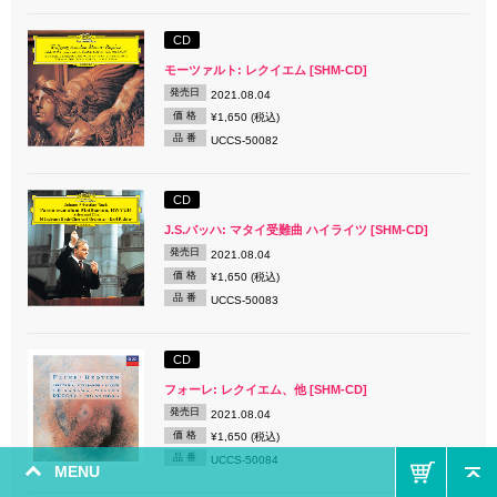
CD
モーツァルト: レクイエム [SHM-CD]
発売日
2021.08.04
価 格
¥1,650 (税込)
品 番
UCCS-50082
CD
J.S.バッハ: マタイ受難曲 ハイライツ [SHM-CD]
発売日
2021.08.04
価 格
¥1,650 (税込)
品 番
UCCS-50083
CD
フォーレ: レクイエム、他 [SHM-CD]
発売日
2021.08.04
価 格
¥1,650 (税込)
品 番
UCCS-50084
MENU