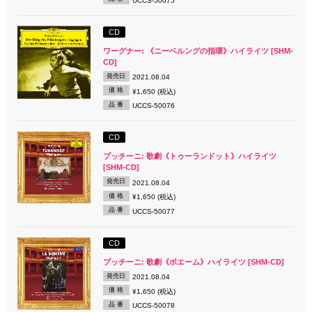
UCCS-50075
CD
ワーグナー: 《ニーベルングの指環》ハイライツ [SHM-
CD]
発売日
2021.08.04
価 格
¥1,650 (税込)
品 番
UCCS-50076
CD
プッチーニ: 歌劇《トゥーランドット》ハイライツ
[SHM-CD]
発売日
2021.08.04
価 格
¥1,650 (税込)
品 番
UCCS-50077
CD
プッチーニ: 歌劇《ボエーム》ハイライツ [SHM-CD]
発売日
2021.08.04
価 格
¥1,650 (税込)
品 番
UCCS-50078