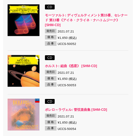
CD
モーツァルト: ディヴェルティメント第15番、セレナー
ド 第13番《アイネ・クライネ・ナハトムジーク》
[SHM-CD]
発売日
2021.07.21
価 格
¥1,650 (税込)
品 番
UCCS-50052
CD
ホルスト: 組曲《惑星》 [SHM-CD]
発売日
2021.07.21
価 格
¥1,650 (税込)
品 番
UCCS-50053
CD
ボレロ～ラヴェル: 管弦楽曲集 [SHM-CD]
発売日
2021.07.21
価 格
¥1,650 (税込)
品 番
UCCS-50054