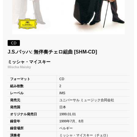
CD
J.S.バッハ: 無伴奏チェロ組曲 [SHM-CD]
ミッシャ・マイスキー
Mischa Maisky
フォーマット
CD
組み枚数
2
レーベル
IMS
発売元
ユニバーサル ミュージック合同会社
発売国
日本
オリジナル発売日
1999.01.01
録音年
1999年7月、8月
録音場所
ベルギー
演奏者
ミッシャ・マイスキー（チェロ）