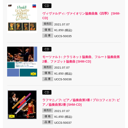
CD
ヴィヴァルディ: ヴァイオリン協奏曲集《四季》 [SHM-
CD]
発売日
2021.07.07
価 格
¥1,650 (税込)
品 番
UCCS-50035
CD
モーツァルト: クラリネット協奏曲、フルート協奏曲第
2番、ファゴット協奏曲 [SHM-CD]
発売日
2021.07.07
価 格
¥1,650 (税込)
品 番
UCCS-50036
CD
ラフマニノフ: ピアノ協奏曲第3番 / プロコフィエフ: ピ
アノ協奏曲第2番 [SHM-CD]
発売日
2021.07.07
価 格
¥1,650 (税込)
品 番
UCCS-50037