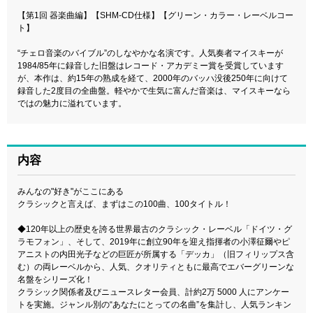
【第1回 器楽曲編】【SHM-CD仕様】【グリーン・カラー・レーベルコー
ト】
“チェロ音楽のバイブル”のしなやかな名演です。人気奏者マイスキーが
1984/85年に録音した旧盤はレコード・アカデミー賞を受賞しています
が、本作は、約15年の熟成を経て、2000年のバッハ没後250年に向けて
録音した2度目の全曲盤。軽やかで生気に富んだ音楽は、マイスキーなら
ではの魅力に溢れています。
内容
みんなの"好き"がここにある
クラシックと言えば、まずはこの100曲、100タイトル！
◆120年以上の歴史を誇る世界最古のクラシック・レーベル「ドイツ・グ
ラモフォン」、そして、2019年に創立90年を迎え指揮者の小澤征爾やピ
アニストの内田光子などの巨匠が所属する「デッカ」（旧フィリップス含
む）の両レーベルから、人気、クオリティともに最高でエバーグリーンな
名盤をシリーズ化！
クラシック関係者及びニュースレター会員、計約2万 5000 人にアンケー
トを実施。ジャンル別の“あなたにとっての名曲”を集計し、人気ランキン