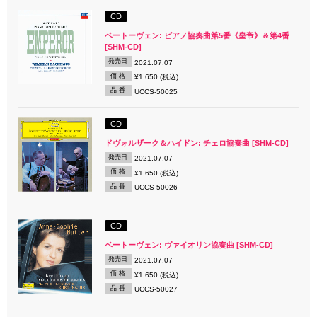
CD
ベートーヴェン: ピアノ協奏曲第5番《皇帝》＆第4番
[SHM-CD]
発売日
2021.07.07
価 格
¥1,650 (税込)
品 番
UCCS-50025
CD
ドヴォルザーク＆ハイドン: チェロ協奏曲 [SHM-CD]
発売日
2021.07.07
価 格
¥1,650 (税込)
品 番
UCCS-50026
CD
ベートーヴェン: ヴァイオリン協奏曲 [SHM-CD]
発売日
2021.07.07
価 格
¥1,650 (税込)
品 番
UCCS-50027