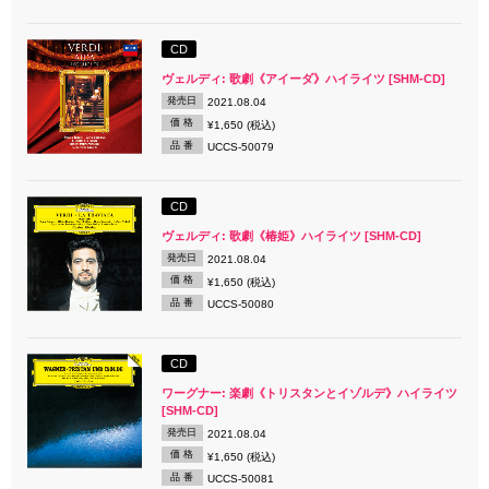
CD
ヴェルディ: 歌劇《アイーダ》ハイライツ [SHM-CD]
発売日
2021.08.04
価 格
¥1,650 (税込)
品 番
UCCS-50079
CD
ヴェルディ: 歌劇《椿姫》ハイライツ [SHM-CD]
発売日
2021.08.04
価 格
¥1,650 (税込)
品 番
UCCS-50080
CD
ワーグナー: 楽劇《トリスタンとイゾルデ》ハイライツ
[SHM-CD]
発売日
2021.08.04
価 格
¥1,650 (税込)
品 番
UCCS-50081