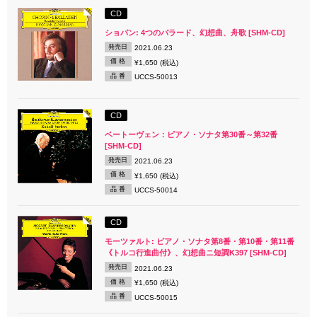
CD
ショパン: 4つのバラード、幻想曲、舟歌 [SHM-CD]
発売日
2021.06.23
価 格
¥1,650 (税込)
品 番
UCCS-50013
CD
ベートーヴェン：ピアノ・ソナタ第30番～第32番
[SHM-CD]
発売日
2021.06.23
価 格
¥1,650 (税込)
品 番
UCCS-50014
CD
モーツァルト: ピアノ・ソナタ第8番・第10番・第11番
《トルコ行進曲付》、幻想曲ニ短調K397 [SHM-CD]
発売日
2021.06.23
価 格
¥1,650 (税込)
品 番
UCCS-50015