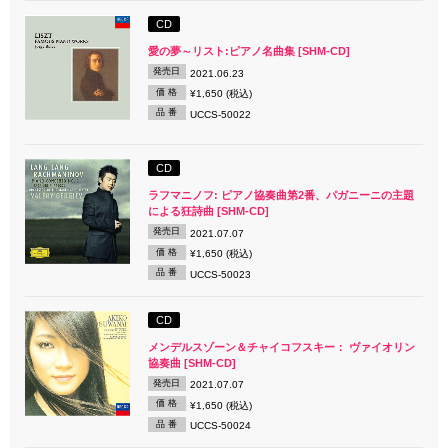
CD
愛の夢～リスト:ピアノ名曲集 [SHM-CD]
発売日
2021.06.23
価 格
¥1,650 (税込)
品 番
UCCS-50022
CD
ラフマニノフ: ピアノ協奏曲第2番、パガニーニの主題
による狂詩曲 [SHM-CD]
発売日
2021.07.07
価 格
¥1,650 (税込)
品 番
UCCS-50023
CD
メンデルスゾーン＆チャイコフスキー： ヴァイオリン
協奏曲 [SHM-CD]
発売日
2021.07.07
価 格
¥1,650 (税込)
品 番
UCCS-50024