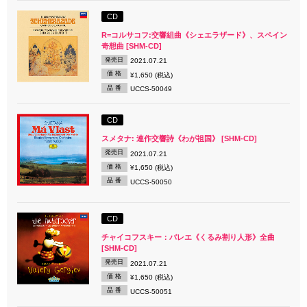
CD
R=コルサコフ:交響組曲《シェエラザード》、スペイン
奇想曲 [SHM-CD]
発売日
2021.07.21
価 格
¥1,650 (税込)
品 番
UCCS-50049
CD
スメタナ: 連作交響詩《わが祖国》 [SHM-CD]
発売日
2021.07.21
価 格
¥1,650 (税込)
品 番
UCCS-50050
CD
チャイコフスキー：バレエ《くるみ割り人形》全曲
[SHM-CD]
発売日
2021.07.21
価 格
¥1,650 (税込)
品 番
UCCS-50051