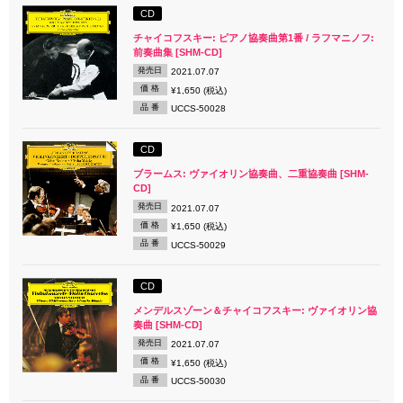
CD
チャイコフスキー: ピアノ協奏曲第1番 / ラフマニノフ:
前奏曲集 [SHM-CD]
発売日
2021.07.07
価 格
¥1,650 (税込)
品 番
UCCS-50028
CD
ブラームス: ヴァイオリン協奏曲、二重協奏曲 [SHM-
CD]
発売日
2021.07.07
価 格
¥1,650 (税込)
品 番
UCCS-50029
CD
メンデルスゾーン＆チャイコフスキー: ヴァイオリン協
奏曲 [SHM-CD]
発売日
2021.07.07
価 格
¥1,650 (税込)
品 番
UCCS-50030