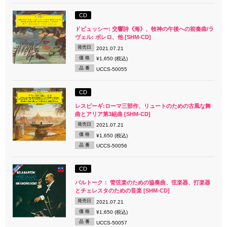
CD
ドビュッシー: 交響詩《海》、牧神の午後への前奏曲/ラ
ヴェル: ボレロ、他 [SHM-CD]
発売日
2021.07.21
価 格
¥1,650 (税込)
品 番
UCCS-50055
CD
レスピーギ:ローマ三部作、リュートのための古風な舞
曲とアリア第3組曲 [SHM-CD]
発売日
2021.07.21
価 格
¥1,650 (税込)
品 番
UCCS-50056
CD
バルトーク： 管弦楽のための協奏曲、弦楽器、打楽器
とチェレスタのための音楽 [SHM-CD]
発売日
2021.07.21
価 格
¥1,650 (税込)
品 番
UCCS-50057