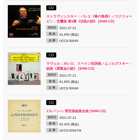
CD
ストラヴィンスキー：バレエ《春の祭典》／スクリャー
ビン：交響曲 第4番《法悦の詩》 [SHM-CD]
発売日
2021.07.21
価 格
¥1,650 (税込)
品 番
UCCS-50045
CD
ラヴェル：ボレロ、スペイン狂詩曲／ムソルグスキー：
組曲《展覧会の絵》 [SHM-CD]
発売日
2021.07.21
価 格
¥1,650 (税込)
品 番
UCCS-50046
CD
J.S.バッハ: 管弦楽組曲全曲 [SHM-CD]
発売日
2021.07.21
価 格
¥2,420 (税込)
品 番
UCCS-50047/8