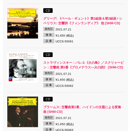
CD
グリーグ: 《ペール・ギュント》第1組曲＆第2組曲 / シ
ベリウス: 交響詩《フィンランディア》 他 [SHM-CD]
発売日
2021.07.21
価 格
¥1,650 (税込)
品 番
UCCS-50061
CD
ストラヴィンスキー：バレエ《火の鳥》／スクリャービ
ン：交響曲 第5番《プロメテウス―火の詩》 [SHM-CD]
発売日
2021.07.21
価 格
¥1,650 (税込)
品 番
UCCS-50062
CD
ブラームス: 交響曲第1番、ハイドンの主題による変奏
曲 [SHM-CD]
発売日
2021.07.21
価 格
¥1,650 (税込)
品 番
UCCS-50063