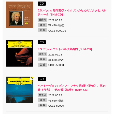
CD
J.S.バッハ: 無伴奏ヴァイオリンのためのソナタとパル
ティータ [SHM-CD]
発売日
2021.06.23
価 格
¥2,420 (税込)
品 番
UCCS-50001/2
CD
J.S.バッハ: ゴルトベルク変奏曲 [SHM-CD]
発売日
2021.06.23
価 格
¥1,650 (税込)
品 番
UCCS-50003
CD
ベートーヴェン: ピアノ・ソナタ第8番《悲愴》、第14
番《月光》、第23番《熱情》 [SHM-CD]
発売日
2021.06.23
価 格
¥1,650 (税込)
品 番
UCCS-50006