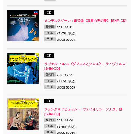
CD
メンデルスゾーン：劇音楽《真夏の夜の夢》 [SHM-CD]
発売日
2021.07.21
価 格
¥1,650 (税込)
品 番
UCCS-50064
CD
ラヴェル: バレエ《ダフニスとクロエ》、ラ・ヴァルス
[SHM-CD]
発売日
2021.07.21
価 格
¥1,650 (税込)
品 番
UCCS-50065
CD
フランク＆ドビュッシー: ヴァイオリン・ソナタ、他
[SHM-CD]
発売日
2021.08.04
価 格
¥1,650 (税込)
品 番
UCCS-50066