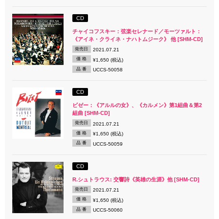
CD
チャイコフスキー：弦楽セレナード／モーツァルト：
《アイネ・クライネ・ナハトムジーク》 他 [SHM-CD]
発売日
2021.07.21
価 格
¥1,650 (税込)
品 番
UCCS-50058
CD
ビゼー：《アルルの女》、《カルメン》第1組曲＆第2
組曲 [SHM-CD]
発売日
2021.07.21
価 格
¥1,650 (税込)
品 番
UCCS-50059
CD
R.シュトラウス: 交響詩《英雄の生涯》他 [SHM-CD]
発売日
2021.07.21
価 格
¥1,650 (税込)
品 番
UCCS-50060