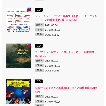
CD
シューベルト: ピアノ五重奏曲《ます》／ モーツァル
ト: ピアノ四重奏曲第1番 [SHM-CD]
発売日
2021.08.04
価 格
¥1,650 (税込)
品 番
UCCS-50067
CD
モーツァルト＆ブラームス: クラリネット五重奏曲
[SHM-CD]
発売日
2021.08.04
価 格
¥1,650 (税込)
品 番
UCCS-50068
CD
シューマン：ピアノ五重奏曲・ピアノ四重奏曲 [SHM-
CD]
発売日
2021.08.04
価 格
¥1,650 (税込)