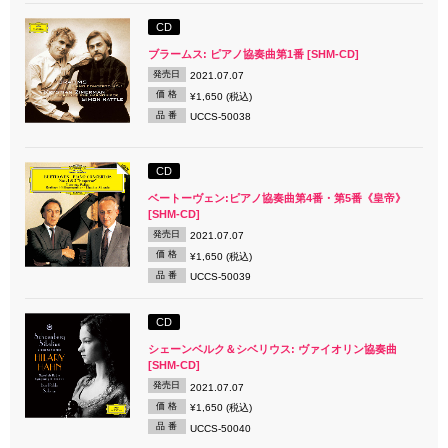
CD
ブラームス: ピアノ協奏曲第1番 [SHM-CD]
発売日
2021.07.07
価 格
¥1,650 (税込)
品 番
UCCS-50038
CD
ベートーヴェン:ピアノ協奏曲第4番・第5番《皇帝》
[SHM-CD]
発売日
2021.07.07
価 格
¥1,650 (税込)
品 番
UCCS-50039
CD
シェーンベルク＆シベリウス: ヴァイオリン協奏曲
[SHM-CD]
発売日
2021.07.07
価 格
¥1,650 (税込)
品 番
UCCS-50040