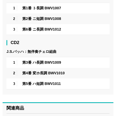
第1番 ト長調 BWV1007
1
第2番 ニ短調 BWV1008
2
第6番 ニ長調 BWV1012
3
CD2
J.S.バッハ：無伴奏チェロ組曲
第3番 ハ長調 BWV1009
1
第4番 変ホ長調 BWV1010
2
第5番 ハ短調 BWV1011
3
関連商品