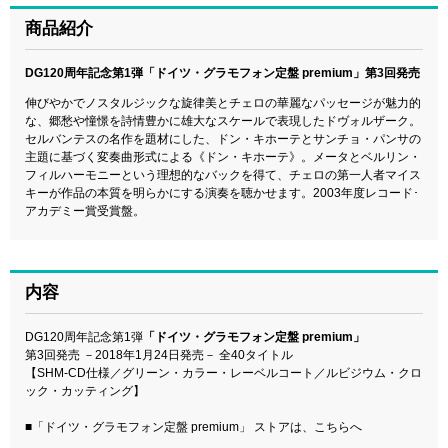
商品紹介
DG120周年記念第1弾「ドイツ・グラモフォン定盤 premium」第3回発売
伸びやかでノスタルジックな旋律美とチェロの華麗なパッセージが魅力的
な、郷愁や憧憬を詩情豊かに雄大なスケールで表現したドヴォルザーク。
セルバンテスの名作を題材にした、ドン・キホーテとサンチョ・パンサの
主題に基づく変奏曲形式による《ドン・キホーテ》。メータとベルリン・
フィルハーモニーという理想的なバックを得て、チェロの第一人者マイス
キーが作品の本質を明らかにする演奏を聴かせます。2003年度レコード･
アカデミー賞受賞盤。
内容
DG120周年記念第1弾
「ドイツ・グラモフォン定盤 premium」
第3回発売 －2018年1月24日発売－ 全40タイトル
【SHM-CD仕様／グリーン・カラー・レーベルコート／ルビジウム・クロ
ック・カッティング】
■
「ドイツ・グラモフォン定盤 premium」 ストアは、こちらへ