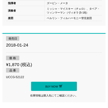
指揮者
ズービン・メータ
ミッシャ・マイスキー（チェロ）、タベア・
演奏者
ツィンマーマン（ヴィオラ [5-18]）
楽団
ベルリン・フィルハーモニー管弦楽団
発売日
2018-01-24
価 格
¥1,870 (税込)
品 番
UCCG-52122
BUY NOW
在庫情報は購入先にてご確認ください。