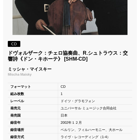
CD
ドヴォルザーク：チェロ協奏曲、R.シュトラウス：交
響詩《ドン・キホーテ》 [SHM-CD]
ミッシャ・マイスキー
Mischa Maisky
フォーマット
CD
組み枚数
1
レーベル
ドイツ・グラモフォン
発売元
ユニバーサル ミュージック合同会社
発売国
日本
録音年
2002年１２月
録音場所
ベルリン、フィルハーモニー、大ホール
録音方式
ライヴ・レコーディング（1-4）