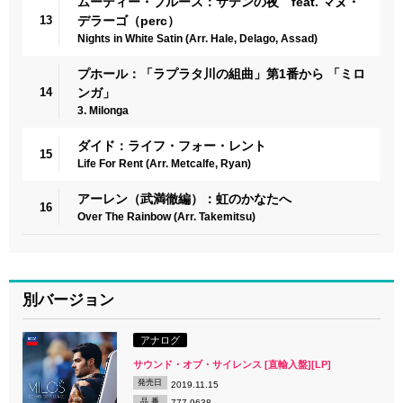
ムーディー・ブルース：サテンの夜 feat. マヌ・
13
デラーゴ（perc）
Nights in White Satin (Arr. Hale, Delago, Assad)
プホール：「ラプラタ川の組曲」第1番から 「ミロ
14
ンガ」
3. Milonga
ダイド：ライフ・フォー・レント
15
Life For Rent (Arr. Metcalfe, Ryan)
アーレン（武満徹編）：虹のかなたへ
16
Over The Rainbow (Arr. Takemitsu)
別バージョン
アナログ
サウンド・オブ・サイレンス [直輸入盤][LP]
発売日
2019.11.15
品 番
777-9638