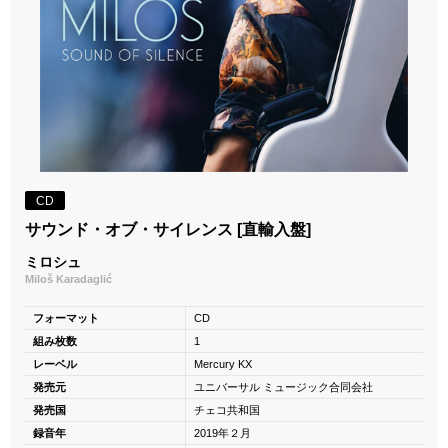
CD
サウンド・オブ・サイレンス [直輸入盤]
ミロシュ
Miloš Karadaglić
フォーマット
CD
組み枚数
1
レーベル
Mercury KX
発売元
ユニバーサル ミュージック合同会社
発売国
チェコ共和国
録音年
2019年２月