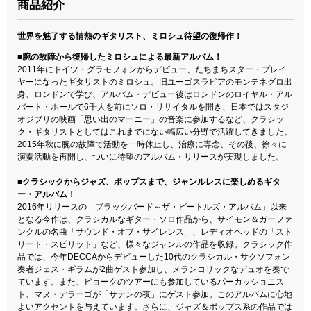
商品紹介
世界を魅了する情熱のギタリスト、ミロシュ待望の復帰作！
■腕の故障から復帰したミロシュによる最新アルバム！
2011年にドイツ・グラモフォンからデビュー、たちまちスター・プレイ
ヤーになったギタリストのミロシュ。旧ユーゴスラビアのモンテネグロ出
身、ロンドンで学び、アルバム・デビュー後はロンドンのロイヤル・アル
バート・ホールで6千人を前にソロ・リサイタルを開き、日本ではスタジ
オジブリの映画「思い出のマーニー」の音楽に参加するなど、クラシッ
ク・ギタリストとしてはこれまでにない幅広い分野で活躍してきました。
2015年秋に腕の故障で活動を一時休止し、治療に専念、その後、徐々に
演奏活動を再開し、ついに待望のアルバム・リリースが実現しました。
■クラシックからジャズ、ポップスまで、ジャンルレスに楽しめるギタ
ー・アルバム！
2016年リリースの「ブラックバード～ザ・ビートルズ・アルバム」以来
となる今作は、クラシカルなギター・ソロ作品から、サイモン＆ガーファ
ンクルの名曲「サウンド・オブ・サイレンス」、レディオヘッドの「スト
リート・スピリット」など、様々なジャンルの作品を収録。クラシック作
品では、今年DECCAからデビューした10代のクラシカル・サクソフォン
奏者ジェス・ギラムが2曲ゲスト参加し、メランコリックなデュオを奏で
ています。また、ビョークのツアーにも参加しているパーカッショニス
ト、マヌ・デラーゴが「サテンの夜」にゲスト参加。このアルバムに心地
よいアクセントを与えています。さらに、ジャズ＆ポップス系の作品では