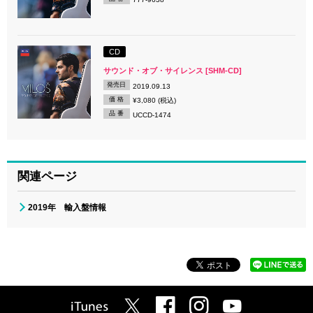
CD
サウンド・オブ・サイレンス [SHM-CD]
発売日
2019.09.13
価 格
¥3,080 (税込)
品 番
UCCD-1474
関連ページ
2019年 輸入盤情報