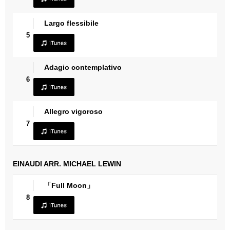
Largo flessibile
5
Adagio contemplativo
6
Allegro vigoroso
7
EINAUDI ARR. MICHAEL LEWIN
「Full Moon」
8