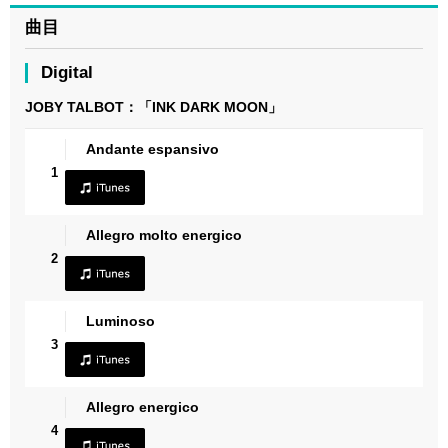
曲目
Digital
JOBY TALBOT：「INK DARK MOON」
Andante espansivo
1
Allegro molto energico
2
Luminoso
3
Allegro energico
4