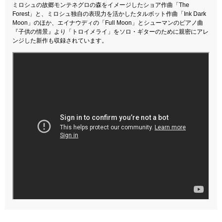
ミロシュの故郷モンテネグロの森をイメージしたショア作曲「The
Forest」と、ミロシュ独自の表現力を活かしたタルボット作曲「Ink Dark
Moon」のほか、エイナウディの「Full Moon」とシューマンのピアノ曲
『子供の情景』より「トロイメライ」をソロ・ギターのために親密にアレ
ンジした新作も収録されています。