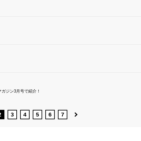
マガジン3月号で紹介！
2
3
4
5
6
7