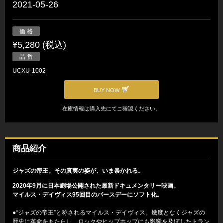
2021-05-26
価 格
¥5,280 (税込)
品 番
UCXU-1002
BUY NOW
在庫情報は購入先にてご確認ください。
商品紹介
ジャズの帝王。その真実の姿が、いま暴かれる。
2020年9月に日本劇場公開された最新ドキュメンタリー映画。
マイルス・デイヴィス95回目のバースデーにソフト化。
●“ジャズの帝王”と称されるマイルス・デイヴィス。幾度となくジャズの
歴史に革命をもたらし、ロックやヒップホップにも影響を及ぼしたトラン