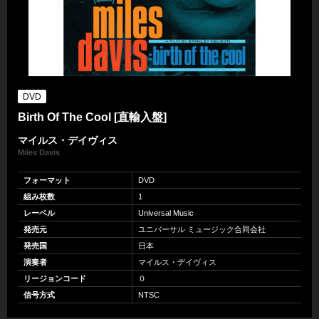
DVD
Birth Of The Cool [直輸入盤]
マイルス・デイヴィス
Miles Davis
フォーマット
DVD
組み枚数
1
レーベル
Universal Music
発売元
ユニバーサル ミュージック合同会社
発売国
日本
演奏者
マイルス・デイヴィス
リージョンコード
０
信号方式
NTSC