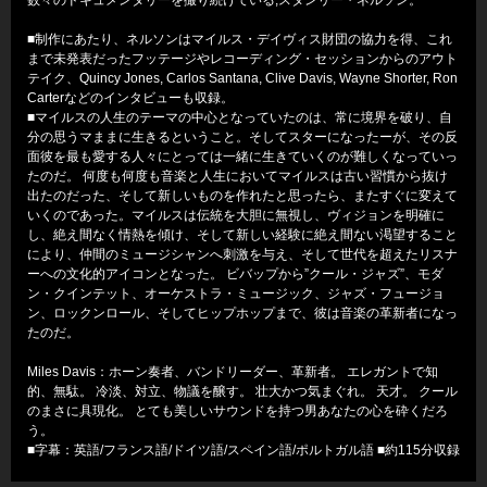
■制作にあたり、ネルソンはマイルス・デイヴィス財団の協力を得、これ
まで未発表だったフッテージやレコーディング・セッションからのアウト
テイク、Quincy Jones, Carlos Santana, Clive Davis, Wayne Shorter, Ron
Carterなどのインタビューも収録。
■マイルスの人生のテーマの中心となっていたのは、常に境界を破り、自
分の思うマままに生きるということ。そしてスターになったーが、その反
面彼を最も愛する人々にとっては一緒に生きていくのが難しくなっていっ
たのだ。 何度も何度も音楽と人生においてマイルスは古い習慣から抜け
出たのだった、そして新しいものを作れたと思ったら、またすぐに変えて
いくのであった。マイルスは伝統を大胆に無視し、ヴィジョンを明確に
し、絶え間なく情熱を傾け、そして新しい経験に絶え間ない渇望すること
により、仲間のミュージシャンへ刺激を与え、そして世代を超えたリスナ
ーへの文化的アイコンとなった。 ビバップから”クール・ジャズ”、モダ
ン・クインテット、オーケストラ・ミュージック、ジャズ・フュージョ
ン、ロックンロール、そしてヒップホップまで、彼は音楽の革新者になっ
たのだ。
Miles Davis：ホーン奏者、バンドリーダー、革新者。 エレガントで知
的、無駄。 冷淡、対立、物議を醸す。 壮大かつ気まぐれ。 天才。 クール
のまさに具現化。 とても美しいサウンドを持つ男あなたの心を砕くだろ
う。
■字幕：英語/フランス語/ドイツ語/スペイン語/ポルトガル語 ■約115分収録