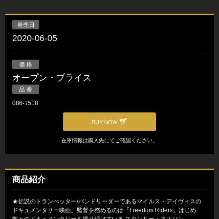
発売日
2020-06-05
価 格
オープン・プライス
品 番
086-1518
BUY NOW
在庫情報は購入先にてご確認ください。
商品紹介
★伝説のトランぺッター/バンドリーダーであるマイルス・デイヴィスの
ドキュメンタリー映画。監督を務めるのは「Freedom Riders」はじめ
数々のドキュメンタリーを撮り続けている,スタンリー・ネルソン。