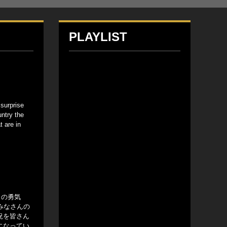
PLAYLIST
 surprise
untry the
t are in
この勇気
みなさんの
況を皆さん
になってい