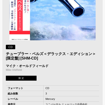
CD
チューブラー・ベルズ＜デラックス・エディション＞
[限定盤] [SHM-CD]
マイク・オールドフィールド
Mike Oldfield
限 定
フォーマット
CD
組み枚数
3
レーベル
Mercury
発売元
ユニバーサル ミュージック合同会社