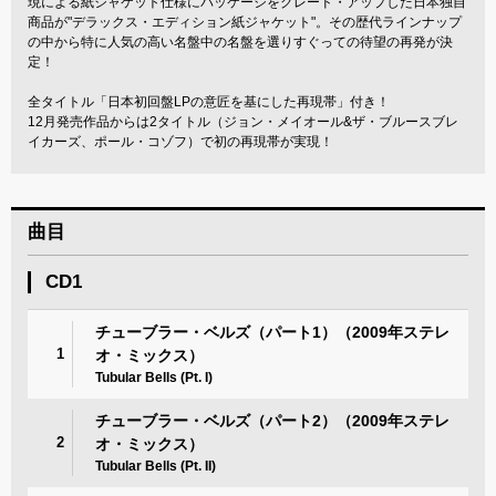
現による紙ジャケット仕様にパッケージをグレード・アップした日本独自
商品が"デラックス・エディション紙ジャケット"。その歴代ラインナップ
の中から特に人気の高い名盤中の名盤を選りすぐっての待望の再発が決
定！
全タイトル「日本初回盤LPの意匠を基にした再現帯」付き！
12月発売作品からは2タイトル（ジョン・メイオール&ザ・ブルースブレ
イカーズ、ポール・コゾフ）で初の再現帯が実現！
曲目
CD1
チューブラー・ベルズ（パート1）（2009年ステレ
1
オ・ミックス）
Tubular Bells (Pt. I)
チューブラー・ベルズ（パート2）（2009年ステレ
2
オ・ミックス）
Tubular Bells (Pt. II)