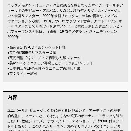
ロック／モダン・ミュージック史に残る名盤となったマイク・オールドフ
ィールドのデビュー・アルバム。CDには1973年オリジナル･ヴァージョ
ンの最新リマスター、2009年最新リミックス、当時の貴重なシングル・
ヴァージョンを収録。DVDには5.1chサラウンド音声、アート･ロック･オ
ールスターズとでも呼ぶべき豪華メンバーと共に出演した貴重なテレビ・
パフォーマンスを収録。（発表：1973年／デラックス・エディション：
2009年）
●高音質SHM-CD／紙ジャケット仕様
●英制作2009年リマスター音源
●英初回盤LPをミニチュア再現した紙ジャケット
●英4chLPをミニチュア再現したボーナス紙ジャケット
●日本初回盤LPの意匠をミニチュア再現した帯
●英文ライナー訳付
内容
ユニバーサル ミュージックを代表するレジェンド・アーティストの歴史
的名盤に、ファンにとってはたまらない充実のボーナス・トラックを追加
したCD2枚組シリーズ、"デラックス・エディション"（一部DVD付きタイ
トルもあり）。この人気シリーズを、海外オリジナルLPのミニチュア再