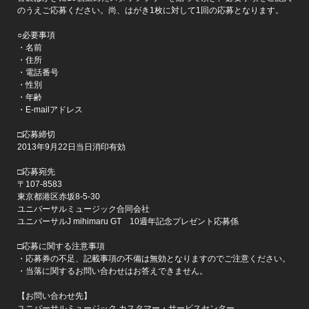
のうえご応募ください。尚、はがき1枚に対して1回の応募となります。
○必要事項
・名前
・住所
・電話番号
・性別
・年齢
・E-mailアドレス
□応募締切
2013年9月22日当日消印有効
□応募宛先
〒107-8583
東京都港区赤坂8-5-30
ユニバーサルミュージック合同会社
ユニバーサルJ mihimaru GT 10週年記念プレゼント応募係
□応募に関する注意事項
・応募券の不足、記載事項の不備は無効となりますのでご注意ください。
・当落に関するお問い合わせはお答えできません。
【お問い合わせ先】
ユニバーサルミュージック カスタマー・サービスセンター