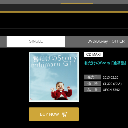
SINGLE
DVD/Blu-ray・OTHER
CD MAXI
君だけのStory [通常盤]
発売日
2013.02.20
価 格
¥1,320 (税込)
品 番
UPCH-5792
BUY NOW