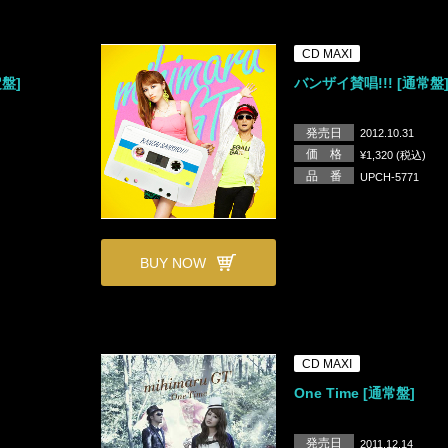
CD MAXI
盤]
バンザイ賛唱!!! [通常盤
発売日
2012.10.31
価 格
¥1,320 (税込)
品 番
UPCH-5771
BUY NOW
CD MAXI
One Time [通常盤]
発売日
2011.12.14