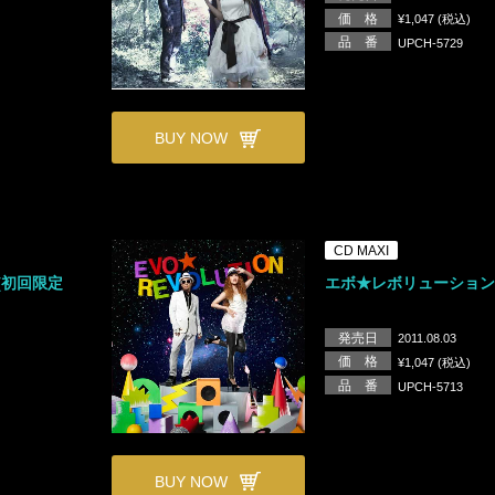
価 格
¥1,047 (税込)
品 番
UPCH-5729
BUY NOW
CD MAXI
[初回限定
エボ★レボリューション 
発売日
2011.08.03
価 格
¥1,047 (税込)
品 番
UPCH-5713
BUY NOW