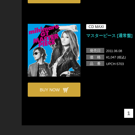
CD MAXI
マスターピース [通常盤]
発売日
2011.06.08
価 格
¥1,047 (税込)
品 番
UPCH-5703
BUY NOW
1