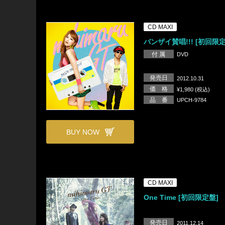
CD MAXI
バンザイ賛唱!!! [初回限定
付 属
DVD
発売日
2012.10.31
価 格
¥1,980 (税込)
品 番
UPCH-9784
BUY NOW
CD MAXI
One Time [初回限定盤]
発売日
2011.12.14