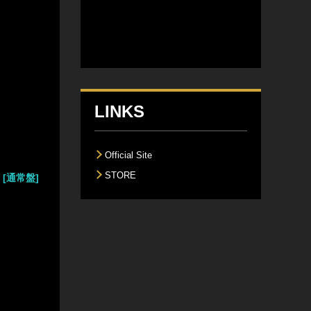
LINKS
Official Site
STORE
[通常盤]