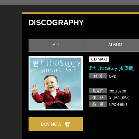
DISCOGRAPHY
ALL
ALBUM
CD MAXI
君だけのStory [初回盤]
付 属
DVD
発売日
2013.02.20
価 格
¥1,980 (税込)
品 番
UPCH-9848
BUY NOW