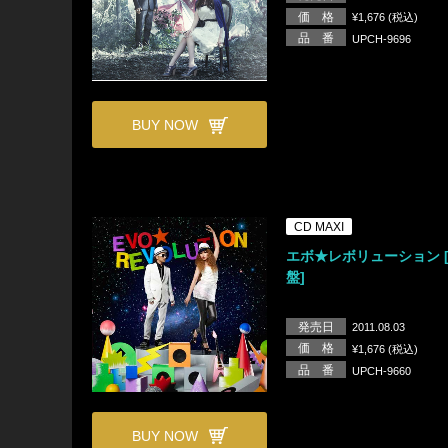
価 格
¥1,676 (税込)
品 番
UPCH-9696
BUY NOW
CD MAXI
エボ★レボリューション 
盤]
発売日
2011.08.03
価 格
¥1,676 (税込)
品 番
UPCH-9660
BUY NOW