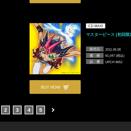
CD MAXI
マスターピース [初回限
発売日
2011.06.08
価 格
¥1,047 (税込)
品 番
UPCH-9652
BUY NOW
2
3
4
5