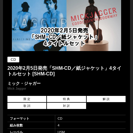
CD
2020年2月5日発売「SHM-CD／紙ジャケット」4タイ
トルセット [SHM-CD]
ミック・ジャガー
Mick Jagger
限 定
特 典
解 説
歌 詞
対 訳
フォーマット
CD
組み枚数
4
レーベル
USM