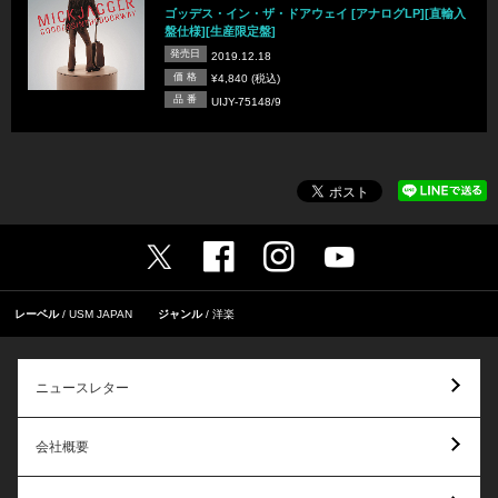
ゴッデス・イン・ザ・ドアウェイ [アナログLP][直輸入
盤仕様][生産限定盤]
発売日
2019.12.18
価 格
¥4,840 (税込)
品 番
UIJY-75148/9
レーベル
USM JAPAN
ジャンル
洋楽
ニュースレター
会社概要