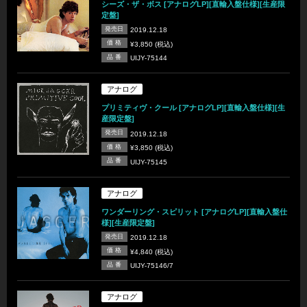
シーズ・ザ・ボス [アナログLP][直輸入盤仕様][生産限
定盤]
発売日
2019.12.18
価 格
¥3,850 (税込)
品 番
UIJY-75144
アナログ
プリミティヴ・クール [アナログLP][直輸入盤仕様][生
産限定盤]
発売日
2019.12.18
価 格
¥3,850 (税込)
品 番
UIJY-75145
アナログ
ワンダーリング・スピリット [アナログLP][直輸入盤仕
様][生産限定盤]
発売日
2019.12.18
価 格
¥4,840 (税込)
品 番
UIJY-75146/7
アナログ