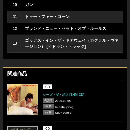
ガン
10
トゥー・ファー・ゴーン
11
ブランド・ニュー・セット・オブ・ルールズ
12
ゴッデス・イン・ザ・ドアウェイ（カクテル・ヴァ
13
ージョン） [ヒドゥン・トラック]
関連商品
CD
シーズ・ザ・ボス [SHM-CD]
発売日
2020.02.05
価 格
¥2,934 (税込)
品 番
UICY-79053
CD