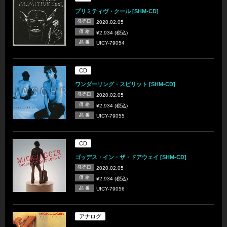
プリミティヴ・クール [SHM-CD]
発売日
2020.02.05
価 格
¥2,934 (税込)
品 番
UICY-79054
CD
ワンダーリング・スピリット [SHM-CD]
発売日
2020.02.05
価 格
¥2,934 (税込)
品 番
UICY-79055
CD
ゴッデス・イン・ザ・ドアウェイ [SHM-CD]
発売日
2020.02.05
価 格
¥2,934 (税込)
品 番
UICY-79056
アナログ