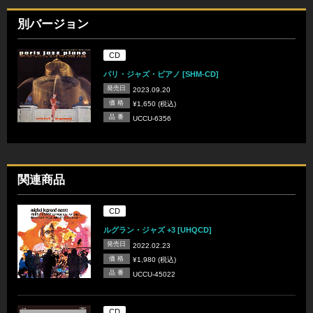
別バージョン
CD
パリ・ジャズ・ピアノ [SHM-CD]
発売日
2023.09.20
価 格
¥1,650 (税込)
品 番
UCCU-6356
関連商品
CD
ルグラン・ジャズ +3 [UHQCD]
発売日
2022.02.23
価 格
¥1,980 (税込)
品 番
UCCU-45022
CD