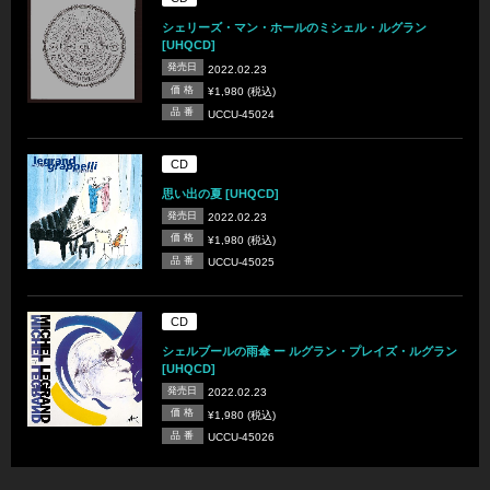
シェリーズ・マン・ホールのミシェル・ルグラン
[UHQCD]
発売日
2022.02.23
価 格
¥1,980 (税込)
品 番
UCCU-45024
CD
思い出の夏 [UHQCD]
発売日
2022.02.23
価 格
¥1,980 (税込)
品 番
UCCU-45025
CD
シェルブールの雨傘 ー ルグラン・プレイズ・ルグラン
[UHQCD]
発売日
2022.02.23
価 格
¥1,980 (税込)
品 番
UCCU-45026