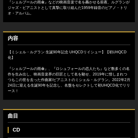
『シェルブールの雨傘』などの映画音楽で名を轟かせる前夜、ルグランが
ジャズ・ピアニストとして真摯に取り組んだ1959年録音のピアノ・トリ
オ・アルバム。
内容
【ミシェル・ルグラン 生誕90年記念 UHQCDリイシュー】【初UHQCD
化】
『シェルブールの雨傘』、『ロシュフォールの恋人たち』など数多くの名
作を生み出し、映画音楽界の巨匠として名を馳せ、2019年に惜しまれつ
つもこの世を去った作曲家/ピアニストのミシェル・ルグラン。2022年2月
24日に迎える生誕90年を記念し、名盤をセレクトして初UHQCD化でリリ
ース！
曲目
CD