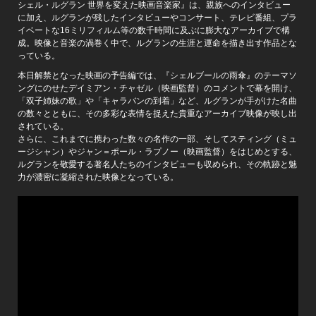
シェル・ルグラン 世界を変えた映画音楽家』は、親族へのインタビュー
に加え、ルグランが残したインタビューやコンサート、テレビ番組、プラ
イベートな16ミリフィルム等の数千時間に及ぶに膨大なアーカイブで構
成。映像と音楽の渦巻く中で、ルグランの生涯と運命を描き出す作品とな
っている。
本日解禁となった映画の予告編では、『シェルブールの雨傘』のテーマソ
ングにのせたデイミアン・チャゼル（映画監督）のコメントで幕を開け、
「双子姉妹の歌」や「キャラバンの到着」など、ルグランが手がけた名曲
の数々とともに、その多彩な表情を捉えた貴重なアーカイブ映像が映し出
されている。
さらに、これまでに携わった数々の名作の一部、そしてスティング（ミュ
ージシャン）やジャン＝ポール・ラプノー（映画監督）をはじめとする、
ルグランを敬愛する著名人たちのインタビューも収められ、その軌跡と魅
力が濃密に凝縮された映像となっている。