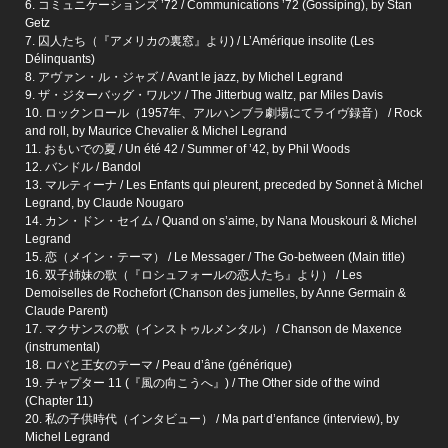
6. コミュニケーションズ ’72 / Communications ’72 (Gossiping), by Stan
Getz
7. 囚人たち（『アメリカの裏窓』より) / L’Amérique insolite (Les
Délinquants)
8. アヴァン・ル・ジャズ / Avant le jazz, by Michel Legrand
9. ザ・ジターバッグ・ワルツ / The Jitterbug waltz, par Miles Davis
10. ロックンロール（1957年、アルハンブラ劇場にてライヴ録音） / Rock
and roll, by Maurice Chevalier & Michel Legrand
11. おもいでの夏 / Un été 42 / Summer of ’42, by Phil Woods
12. バンドル / Bandol
13. マルティーナ / Les Enfants qui pleurent, preceded by Sonnet à Michel
Legrand, by Claude Nougaro
14. カン・ドン・セイム / Quand on s’aime, by Nana Mouskouri & Michel
Legrand
15. 恋（メイン・テーマ） / Le Messager / The Go-between (Main title)
16. 双子姉妹の歌（『ロシュフォールの恋人たち』より） / Les
Demoiselles de Rochefort (Chanson des jumelles, by Anne Germain &
Claude Parent)
17. マクサンスの歌（インストゥルメンタル） / Chanson de Maxence
(instrumental)
18. ロバと王女のテーマ / Peau d’âne (générique)
19. チャプター 11 (『風の向こうへ』) / The Other side of the wind
(Chapter 11)
20. 私の子供時代（インタビュー） / Ma part d’enfance (interview), by
Michel Legrand