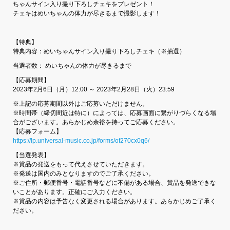
ちゃんサイン入り撮り下ろしチェキをプレゼント！
チェキはめいちゃんの体力が尽きるまで撮影します！
【特典】
特典内容：めいちゃんサイン入り撮り下ろしチェキ（※抽選）
当選者数： めいちゃんの体力が尽きるまで
【応募期間】
2023年2月6日（月）12:00 ～ 2023年2月28日（火）23:59
※上記の応募期間以外はご応募いただけません。
※時間帯（締切間近は特に）によっては、応募画面に繋がりづらくなる場
合がございます。あらかじめ余裕を持ってご応募ください。
【応募フォーム】
https://lp.universal-music.co.jp/forms/of270cx0q6/
【当選発表】
※賞品の発送をもって代えさせていただきます。
※発送は国内のみとなりますのでご了承ください。
※ご住所・郵便番号・電話番号などに不備がある場合、賞品を発送できな
いことがあります。正確にご入力ください。
※賞品の内容は予告なく変更される場合があります。あらかじめご了承く
ださい。