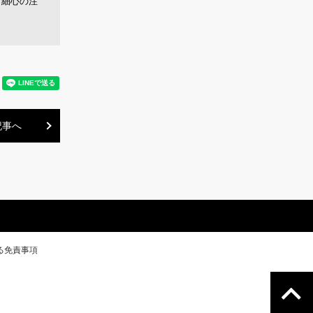
、細心の注
記事へ
る免責事項