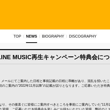
TOP
NEWS
BIOGRAPHY
DISCOGRAPHY
NE MUSIC再生キャンペーン特典会に
いて、メールにてご案内した日程と事前記載の日程に乖離があり、混乱を招いた
初のご案内の”2022年
11月以降”の記載が誤りとなります。
ご応募いただき特典
なり、
その後直ぐに皆様にご案内すべきところを
事前にご案内
していた
“11
た皆様、ご応募いただき特典会を楽しみにお待ちいただいた皆様、弊社のミ