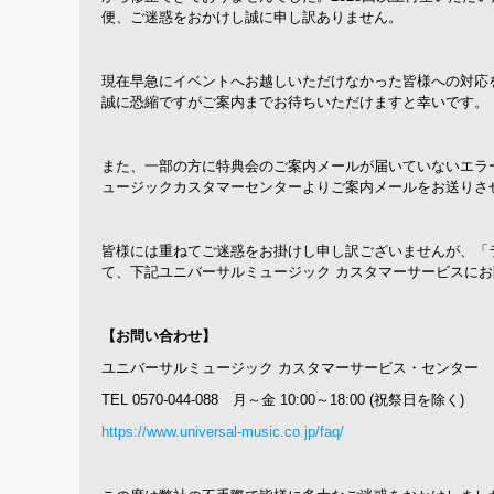
便
、ご迷惑
をおかけし誠に申し訳ありません。
現在早急にイベントへお越しいただけなかった皆様への対応
誠に恐縮ですが
ご案内まで
お待ちいただけますと幸いです。
また、一部の方に特典会のご案内メールが届いていないエラ
ュージックカスタマーセンターよりご案内メールをお送りさ
皆様には重ねてご迷惑をお掛けし申し訳ございませんが
、「
て、下記ユニバーサルミュージック カスタマーサービスに
【お問い合わせ】
ユニバーサルミュージック カスタマーサービス・センター
TEL 0570-044-088 月～金 10:00～18:00 (祝祭日を除く)
http
s://www.universal-music.co.jp/faq/