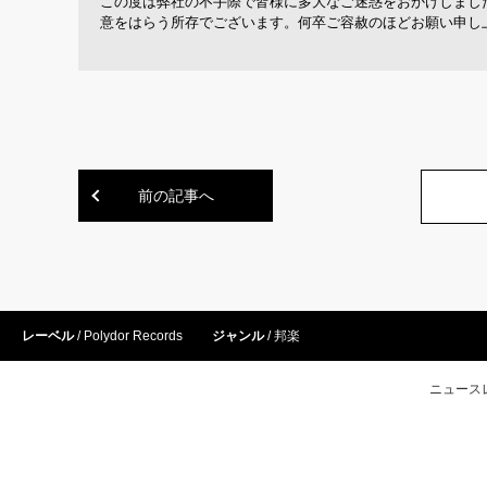
この度は弊社の不手際で皆様に多大なご迷惑をおかけしまし
意をはらう所存でございます。
何卒ご容赦のほどお願い申し
前の記事へ
レーベル
Polydor Records
ジャンル
邦楽
ニュース