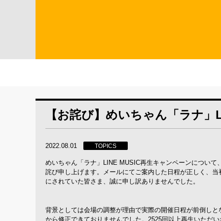
【お詫び】めいちゃん「ラナ」LI
2022.08.01
TOPICS
めいちゃん「ラナ」LINE MUSIC再生キャンペーンにつ
詫び申し上げます。
メールにてご案内した日程が正しく、
当
にされていた皆さま、誠に申し訳ありませんでした。
背景としては会場の調整が理由で実際の開催日程が前倒しと
から
修正できておりませんでした。
2525回
以上
再生いただい