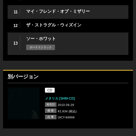
マイ・フレンド・オブ・ミザリー
11
ザ・ストラグル・ウィズイン
12
ソー・ホワット
13
ボーナストラック
別バージョン
CD
メタリカ [SHM-CD]
発売日
2010.09.29
価 格
¥2,934 (税込)
品 番
UICY-94666