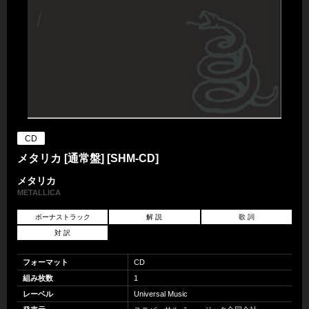
CD
メタリカ [通常盤] [SHM-CD]
メタリカ
METALLICA
ボーナストラック
解 説
歌 詞
対 訳
フォーマット
CD
組み枚数
1
レーベル
Universal Music