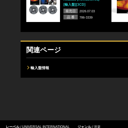
[輸入盤][3CD]
発売日
2026.07.03
品 番
786-3339
関連ページ
輸入盤情報
レーベル
UNIVERSAL INTERNATIONAL
ジャンル
洋楽