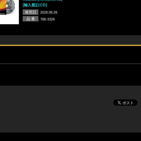
[輸入盤][1CD]
発売日
2026.06.26
品 番
786-3326