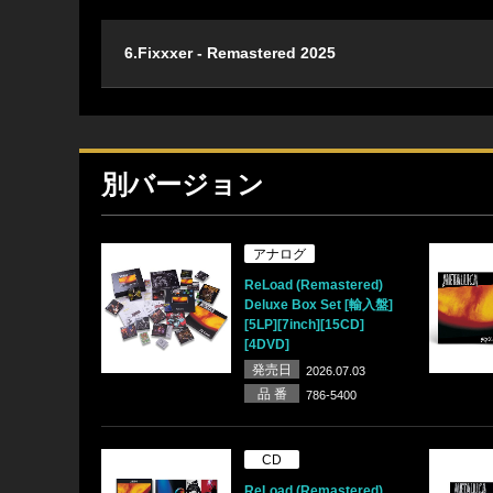
6.Fixxxer - Remastered 2025
別バージョン
アナログ
ReLoad (Remastered)
Deluxe Box Set [輸入盤]
[5LP][7inch][15CD]
[4DVD]
発売日
2026.07.03
品 番
786-5400
CD
ReLoad (Remastered)