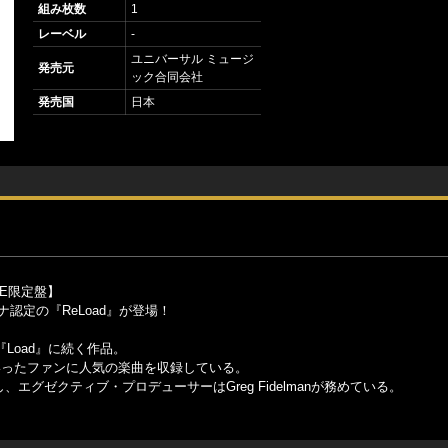
組み枚数
1
レーベル
-
ユニバーサル ミュージ
発売元
ック合同会社
発売国
日本
RE限定盤】
ナ認定の『ReLoad』が登場！
の『Load』に続く作品。
ven II」といったファンに人気の楽曲を収録している。
nが担当し、エグゼクティブ・プロデューサーはGreg Fidelmanが務めている。