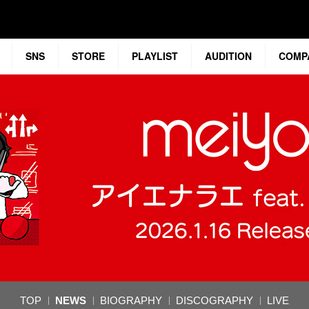
SNS
STORE
PLAYLIST
AUDITION
COMP
TOP
NEWS
BIOGRAPHY
DISCOGRAPHY
LIVE