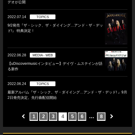
デオが公開
2022.07.14
TOPICS
9/2発売『ザ・シック、ザ・ダイイング…アンド・ザ・デッ
ド!』 特典決定！
2022.06.28
MEDIA - WEB
【uDiscovermusicインタビュー】デイヴ・ムステインが語
る新作
2022.06.24
TOPICS
最新アルバム『ザ・シック、ザ・ダイイング…アンド・ザ・デッド! 』9月
2日発売決定。先行曲配信開始
…
1
2
3
4
5
6
8