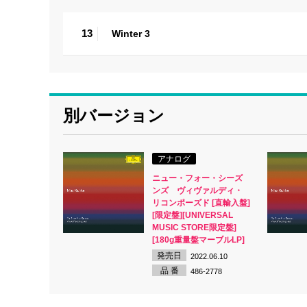
13
Winter 3
別バージョン
アナログ
ニュー・フォー・シーズ
ンズ ヴィヴァルディ・
リコンポーズド [直輸入盤]
[限定盤][UNIVERSAL
MUSIC STORE限定盤]
[180g重量盤マーブルLP]
発売日
2022.06.10
品 番
486-2778