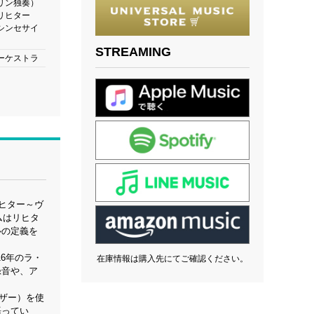
リン独奏）
リヒター
シンセサイ
STREAMING
ーケストラ
ヒター～ヴ
ムはリヒタ
ルの定義を
6年のラ・
在庫情報は購入先にてご確認ください。
録音や、ア
ザー）を使
語ってい