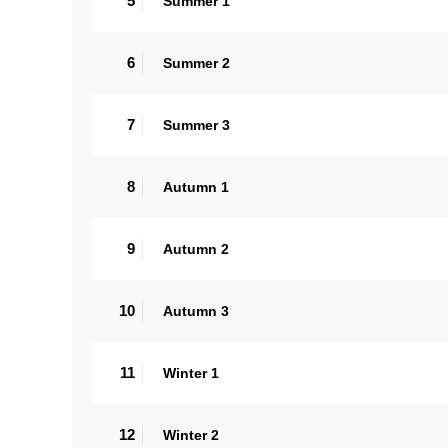
5
Summer 1
6
Summer 2
7
Summer 3
8
Autumn 1
9
Autumn 2
10
Autumn 3
11
Winter 1
12
Winter 2