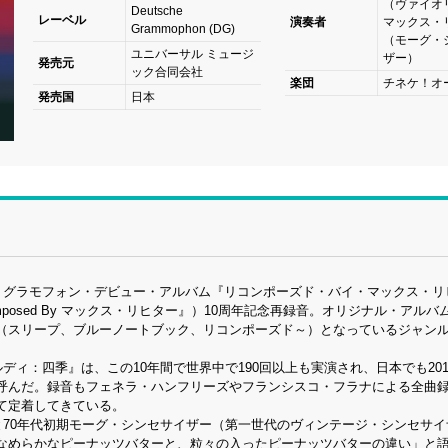
（ヴァイオ
Deutsche
レーベル
演奏者
マックス・
Grammophon (DG)
（モーグ・
ユニバーサル ミュージ
ザー）
発売元
ック合同会社
楽団
チネケ！オ
発売国
日本
・グラモフォン・デビュー・アルバム『リコンポーズド・バイ・マックス・リ
posed By マックス・リヒター』）10周年記念再録音。オリジナル・アルバ
（スリープ、ブルーノートブック、リコンポーズド～）となっているジャン
ィ：四季』は、この10年間で世界中で190回以上も実演され、日本でも201
呼んだ。録音もフェネラ・ハンフリーズやフランシスコ・フラナによる全曲
て定着してきている。
と70年代初期モーグ・シンセサイザー（第一世代のヴィンテージ・シンセサイ
なめらかなピーナッツバターと、粒々の入ったピーナッツバターの違い」と