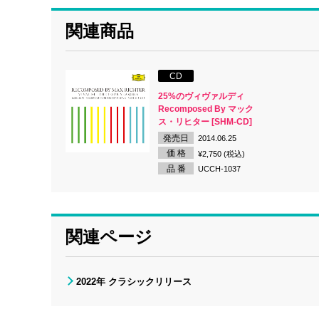
関連商品
CD
25%のヴィヴァルディ
Recomposed By マック
ス・リヒター [SHM-CD]
発売日
2014.06.25
価 格
¥2,750 (税込)
品 番
UCCH-1037
関連ページ
2022年 クラシックリリース