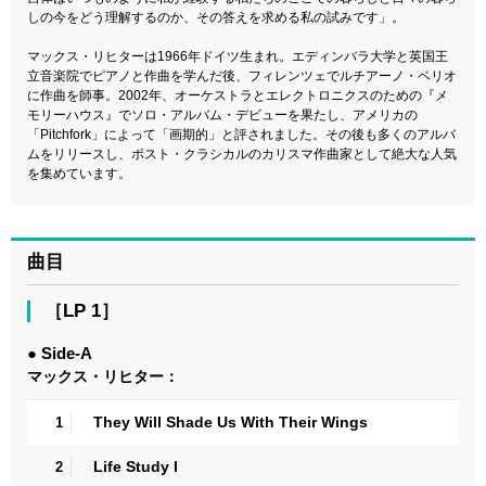
しの今をどう理解するのか、その答えを求める私の試みです」。
マックス・リヒターは1966年ドイツ生まれ。エディンバラ大学と英国王
立音楽院でピアノと作曲を学んだ後、フィレンツェでルチアーノ・ベリオ
に作曲を師事。2002年、オーケストラとエレクトロニクスのための『メ
モリーハウス』でソロ・アルバム・デビューを果たし、アメリカの
「Pitchfork」によって「画期的」と評されました。その後も多くのアルバ
ムをリリースし、ポスト・クラシカルのカリスマ作曲家として絶大な人気
を集めています。
曲目
［LP 1］
● Side-A
マックス・リヒター：
They Will Shade Us With Their Wings
1
Life Study I
2