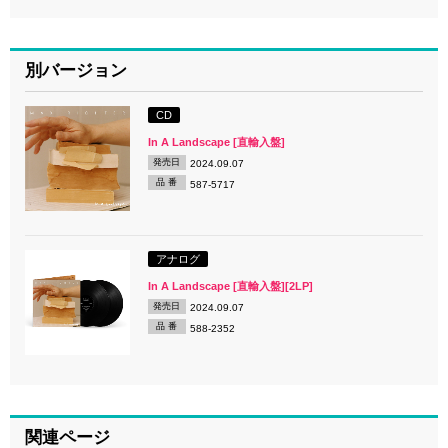
別バージョン
CD
In A Landscape [直輸入盤]
発売日
2024.09.07
品 番
587-5717
アナログ
In A Landscape [直輸入盤][2LP]
発売日
2024.09.07
品 番
588-2352
関連ページ