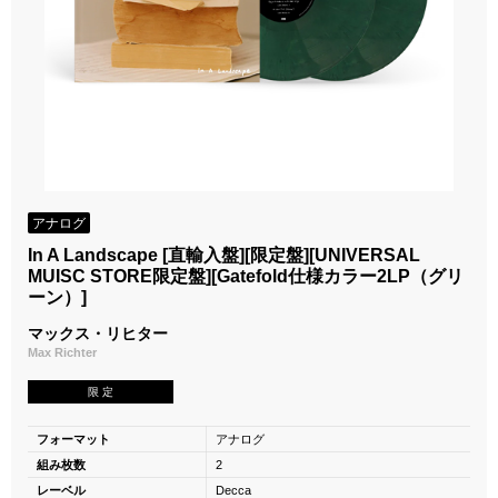
アナログ
In A Landscape [直輸入盤][限定盤][UNIVERSAL
MUISC STORE限定盤][Gatefold仕様カラー2LP（グリ
ーン）]
マックス・リヒター
Max Richter
限 定
フォーマット
アナログ
組み枚数
2
レーベル
Decca