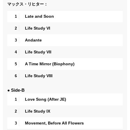
マックス・リヒター：
Late and Soon
1
Life Study VI
2
Andante
3
Life Study VII
4
A Time Mirror (Biophony)
5
Life Study VIII
6
● Side-B
Love Song (After JE)
1
Life Study IX
2
Movement, Before All Flowers
3