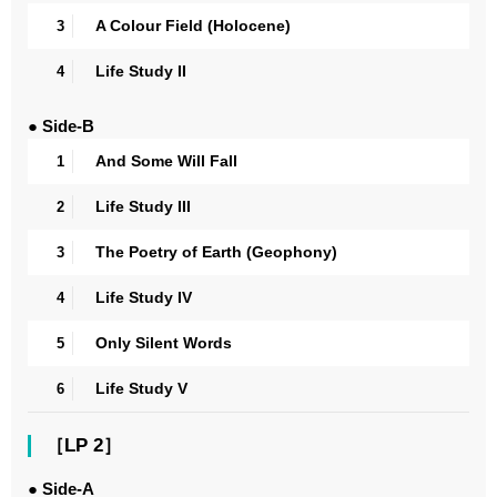
A Colour Field (Holocene)
3
Life Study II
4
● Side-B
And Some Will Fall
1
Life Study III
2
The Poetry of Earth (Geophony)
3
Life Study IV
4
Only Silent Words
5
Life Study V
6
［LP 2］
● Side-A