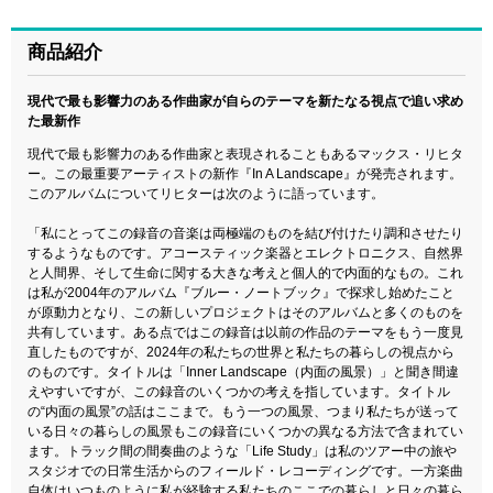
商品紹介
現代で最も影響力のある作曲家が自らのテーマを新たなる視点で追い求め
た最新作
現代で最も影響力のある作曲家と表現されることもあるマックス・リヒタ
ー。この最重要アーティストの新作『In A Landscape』が発売されます。
このアルバムについてリヒターは次のように語っています。
「私にとってこの録音の音楽は両極端のものを結び付けたり調和させたり
するようなものです。アコースティック楽器とエレクトロニクス、自然界
と人間界、そして生命に関する大きな考えと個人的で内面的なもの。これ
は私が2004年のアルバム『ブルー・ノートブック』で探求し始めたこと
が原動力となり、この新しいプロジェクトはそのアルバムと多くのものを
共有しています。ある点ではこの録音は以前の作品のテーマをもう一度見
直したものですが、2024年の私たちの世界と私たちの暮らしの視点から
のものです。タイトルは「Inner Landscape（内面の風景）」と聞き間違
えやすいですが、この録音のいくつかの考えを指しています。タイトル
の“内面の風景”の話はここまで。もう一つの風景、つまり私たちが送って
いる日々の暮らしの風景もこの録音にいくつかの異なる方法で含まれてい
ます。トラック間の間奏曲のような「Life Study」は私のツアー中の旅や
スタジオでの日常生活からのフィールド・レコーディングです。一方楽曲
自体はいつものように私が経験する私たちのここでの暮らしと日々の暮ら