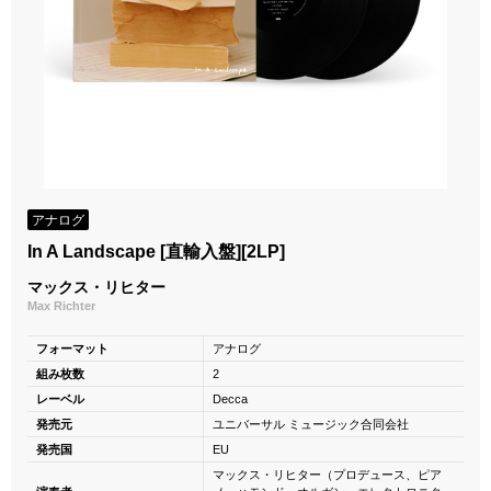
アナログ
In A Landscape [直輸入盤][2LP]
マックス・リヒター
Max Richter
フォーマット
アナログ
組み枚数
2
レーベル
Decca
発売元
ユニバーサル ミュージック合同会社
発売国
EU
マックス・リヒター（プロデュース、ピア