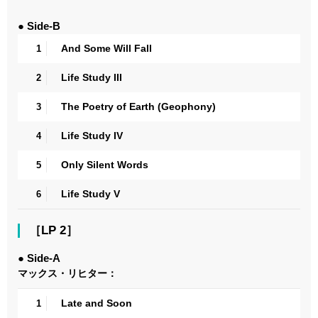
● Side-B
And Some Will Fall
1
Life Study III
2
The Poetry of Earth (Geophony)
3
Life Study IV
4
Only Silent Words
5
Life Study V
6
［LP 2］
● Side-A
マックス・リヒター：
Late and Soon
1