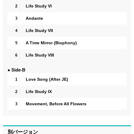
Life Study VI
2
Andante
3
Life Study VII
4
A Time Mirror (Biophony)
5
Life Study VIII
6
● Side-B
Love Song (After JE)
1
Life Study IX
2
Movement, Before All Flowers
3
別バージョン