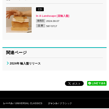
CD
In A Landscape [直輸入盤]
発売日
2024.09.07
品 番
587-5717
関連ページ
2024年 輸入盤リリース
レーベル
UNIVERSAL CLASSICS
ジャンル
クラシック