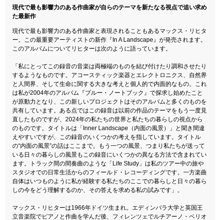
現代で最も影響力のある作曲家が自らのテーマを新たなる視点で追い求め
た最新作
現代で最も影響力のある作曲家と表現されることもあるマックス・リヒタ
ー。この最重要アーティストの新作『In A Landscape』が発売されます。
このアルバムについてリヒターは次のように語っています。
「私にとってこの録音の音楽は両極端のものを結び付けたり調和させたり
するようなものです。アコースティック楽器とエレクトロニクス、自然界
と人間界、そして生命に関する大きな考えと個人的で内面的なもの。これ
は私が2004年のアルバム『ブルー・ノートブック』で探求し始めたこと
が原動力となり、この新しいプロジェクトはそのアルバムと多くのものを
共有しています。ある点ではこの録音は以前の作品のテーマをもう一度見
直したものですが、2024年の私たちの世界と私たちの暮らしの視点から
のものです。タイトルは「Inner Landscape（内面の風景）」と聞き間違
えやすいですが、この録音のいくつかの考えを指しています。タイトル
の“内面の風景”の話はここまで。もう一つの風景、つまり私たちが送って
いる日々の暮らしの風景もこの録音にいくつかの異なる方法で含まれてい
ます。トラック間の間奏曲のような「Life Study」は私のツアー中の旅や
スタジオでの日常生活からのフィールド・レコーディングです。一方楽曲
自体はいつものように私が経験する私たちのここでの暮らしと日々の暮ら
しの今をどう理解するのか、その答えを求める私の試みです」。
マックス・リヒターは1966年ドイツ生まれ。エディンバラ大学と英国王
立音楽院でピアノと作曲を学んだ後、フィレンツェでルチアーノ・ベリオ