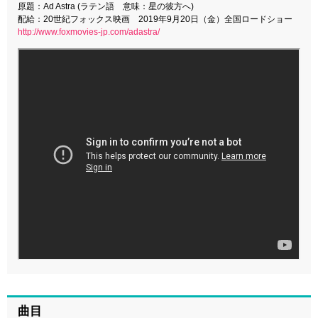
原題：Ad Astra (ラテン語 意味：星の彼方へ)
配給：20世紀フォックス映画 2019年9月20日（金）全国ロードショー
http://www.foxmovies-jp.com/adastra/
曲目