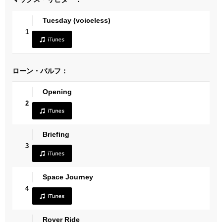
Tuesday (voiceless)
1
ローン・バルフ：
Opening
2
Briefing
3
Space Journey
4
Rover Ride