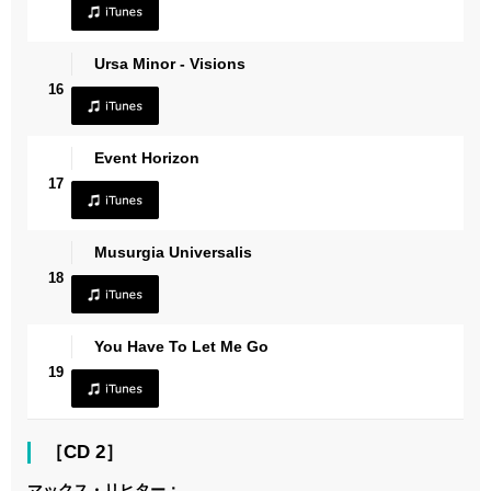
Ursa Minor - Visions
16
Event Horizon
17
Musurgia Universalis
18
You Have To Let Me Go
19
［CD 2］
マックス・リヒター：