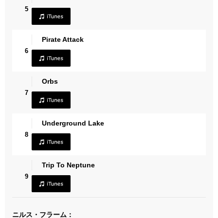
5
Pirate Attack
6
Orbs
7
Underground Lake
8
Trip To Neptune
9
ニルス・フラーム：