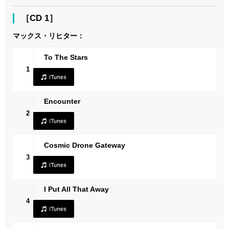
［CD 1］
マックス・リヒター：
To The Stars
1
Encounter
2
Cosmic Drone Gateway
3
I Put All That Away
4