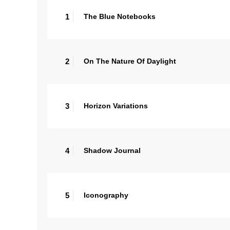
1
The Blue Notebooks
2
On The Nature Of Daylight
3
Horizon Variations
4
Shadow Journal
5
Iconography