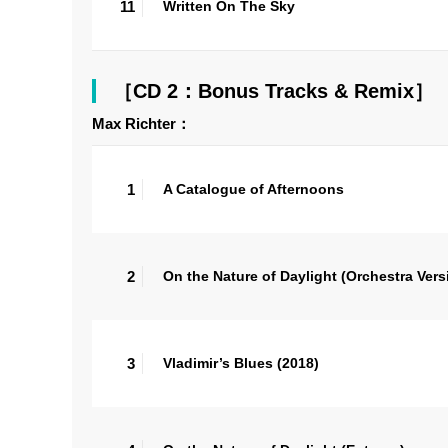
11
Written On The Sky
［CD 2：Bonus Tracks & Remix］
Max Richter：
1
A Catalogue of Afternoons
2
On the Nature of Daylight (Orchestra Vers
3
Vladimir’s Blues (2018)