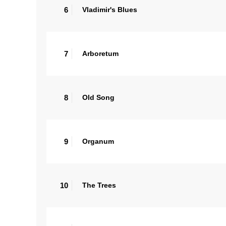
6
Vladimir's Blues
7
Arboretum
8
Old Song
9
Organum
10
The Trees