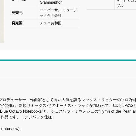
ザー）と器
Grammophon
ブル
ユニバーサル ミュージ
発売元
ック合同会社
発売国
チェコ共和国
プロデューサー、作曲家として高い人気を誇るマックス・リヒターのソロ2作
年を記念した特別版。新規リミックス 他のボーナス･トラックが加わって、CDとLPの
e Octavo Notebooks”と、チェスワフ・ミウォシュの“Hymn of the Pearl a
曲された作品です。［デジパック仕様］
 (Interview)」