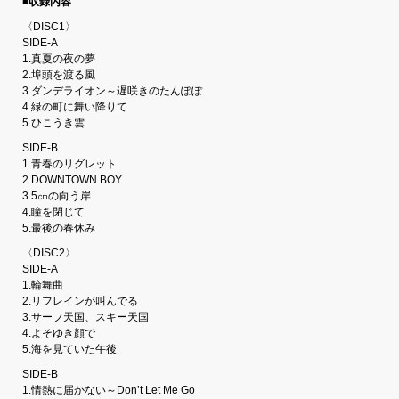
■収録内容
〈DISC1〉
SIDE-A
1.真夏の夜の夢
2.埠頭を渡る風
3.ダンデライオン～遅咲きのたんぽぽ
4.緑の町に舞い降りて
5.ひこうき雲
SIDE-B
1.青春のリグレット
2.DOWNTOWN BOY
3.5㎝の向う岸
4.瞳を閉じて
5.最後の春休み
〈DISC2〉
SIDE-A
1.輪舞曲
2.リフレインが叫んでる
3.サーフ天国、スキー天国
4.よそゆき顔で
5.海を見ていた午後
SIDE-B
1.情熱に届かない～Don’t Let Me Go