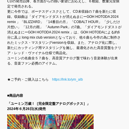
CDの発売以降、各方面からの熱い要望にお応えし、６枚組、数量完全限
定で発売される。
更に今作では、ボーナスディスクとして、CD未収録の７曲を新たに収
録。収録曲は「ダイアモンドダストが消えぬまにーGOH HOTODA 2024
remix 」「BLIZZARD」 「14番目の月」 「COBALT HOUR」 「少しだけ
片想い」 「12月の雨」 「Autumn Park」の7曲。「ダイアモンドダストが
消えぬまにーGOH HOTODA 2024 remix 」は、GOH HOTODAによる約6
分に及ぶ long mix club versionとなっており、他６曲も今作の為に制作さ
れたミックス・マスタリングversionを収録。また、アナログ化に際し、
新たにカッティング用マスタリングを施し、最適化された高音質盤をクリ
ア・レッド・ヴァイナル仕様で商品化。
ユーミンの名曲全５７曲を、高音質アナログ盤で味わう音楽体験が出来
る、音楽ファン必携のアイテム。
★ご予約・ご購入はこちら
https://lnk.to/ym_alb
■商品内容
「ユーミン万歳！［完全限定盤アナログボックス］」
2024年６月26日(水)発売