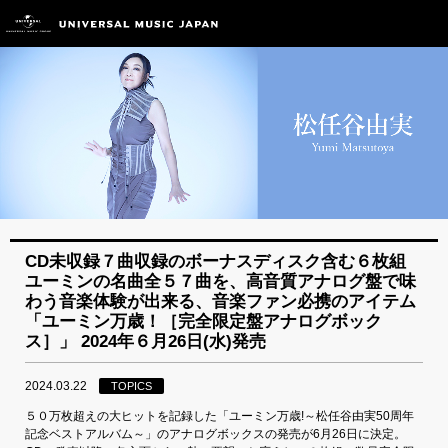
CD未収録７曲収録のボーナスディスク含む６枚組
ユーミンの名曲全５７曲を、高音質アナログ盤で味
わう音楽体験が出来る、音楽ファン必携のアイテム
「ユーミン万歳！［完全限定盤アナログボック
ス］」 2024年６月26日(水)発売
2024.03.22
TOPICS
５０万枚超えの大ヒットを記録した「ユーミン万歳!～松任谷由実50周年
記念ベストアルバム～」のアナログボックスの発売が6月26日に決定。