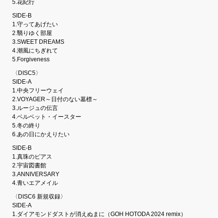
5.花紀行
SIDE-B
1.守ってあげたい
2.翳りゆく部屋
3.SWEET DREAMS
4.潮風にちぎれて
5.Forgiveness
〈DISC5〉
SIDE-A
1.中央フリーウェイ
2.VOYAGER～日付のない墓標～
3.ルージュの伝言
4.ベルベット・イースター
5.冬の終り
6.あの日にかえりたい
SIDE-B
1.真珠のピアス
2.宇宙図書館
3.ANNIVERSARY
4.青いエアメイル
〈DISC6 新規収録〉
SIDE-A
1.ダイアモンドダストが消えぬまに（GOH HOTODA 2024 remix）