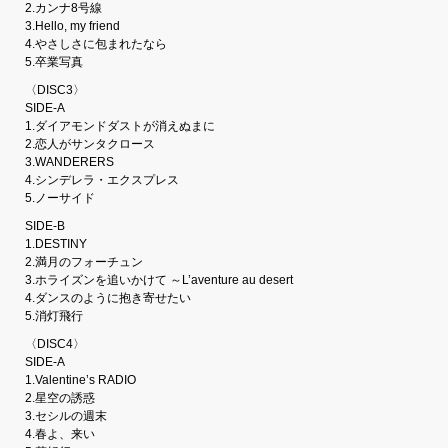
2.カンナ8号線
3.Hello, my friend
4.やさしさに包まれたなら
5.卒業写真
〈DISC3〉
SIDE-A
1.ダイアモンドダストが消えぬまに
2.恋人がサンタクロース
3.WANDERERS
4.シンデレラ・エクスプレス
5.ノーサイド
SIDE-B
1.DESTINY
2.満月のフォーチュン
3.ホライズンを追いかけて ～L’aventure au desert
4.ダンスのように抱き寄せたい
5.消灯飛行
〈DISC4〉
SIDE-A
1.Valentine’s RADIO
2.星空の誘惑
3.セシルの週末
4.春よ、来い