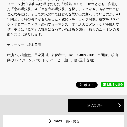
ユーミン(松任谷由実)が紡ぎだした『歌詞』の中に、時代とともに変化し
た「恋の選択肢」や「生き方の選択肢」を探し、それが今、若者の中では
どんな存在に、そして大人の中ではどんな想い出に変わっているのか。40
年間という時の流れがもたらした＜変化＞を、ライブ映像、彼女をリスペ
クトするアーティストのパフォーマンス、文化人のコメントなどを織り交
ぜ、更には『歌詞』の舞台になっている場所を訪れ、数々のユーミンの名
曲と共にお送りします。
ナレーター：坂本美雨
出演：小山薫堂、田家秀樹、多保孝一、Twee Grrrls Club、富田隆、横山
剣(クレイジーケンバンド)、ハービー山口、他 (五十音順)
次の記事へ
News一覧へ戻る