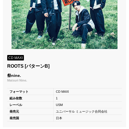
CD MAXI
ROOTS [パターンB]
祭nine.
Matsuri Nine.
フォーマット
CD MAXI
組み枚数
1
レーベル
USM
発売元
ユニバーサル ミュージック合同会社
発売国
日本