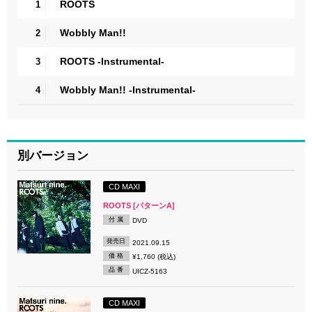
ROOTS
1
Wobbly Man!!
2
ROOTS -Instrumental-
3
Wobbly Man!! -Instrumental-
4
別バージョン
CD MAXI
ROOTS [パターンA]
付 属
DVD
発売日
2021.09.15
価 格
¥1,760 (税込)
品 番
UICZ-5163
CD MAXI