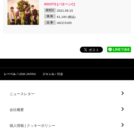
ROOTS [パターンC]
発売日
2021.09.15
価 格
¥1,100 (税込)
品 番
UICZ-5165
レーベル
USM JAPAN
ジャンル
邦楽
ニュースレター
会社概要
個人情報 | クッキーポリシー