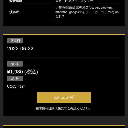
録音場所
東京、ビクター・スタジオ
。菊地雅章(p) 富樫雅彦(ds, per, glocken,
演奏者
marimba, gongs)ゲイリー・ピーコック(b) on
4, 5, 7
発売日
2022-06-22
価 格
¥1,980 (税込)
品 番
UCCJ-4184
BUY NOW
在庫情報は購入先にてご確認ください。