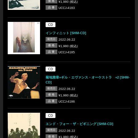
価 格
¥1,980 (税込)
品 番
UCCJ-4183
CD
インフィニット [SHM-CD]
発売日
2022.06.22
価 格
¥1,980 (税込)
品 番
UCCJ-4185
CD
菊地雅章+ギル・エヴァンス・オーケストラ +2 [SHM-
CD]
発売日
2022.06.22
価 格
¥1,980 (税込)
品 番
UCCJ-4186
CD
エンド・フォー・ザ・ビギニング [SHM-CD]
発売日
2022.06.22
価 格
¥1,980 (税込)