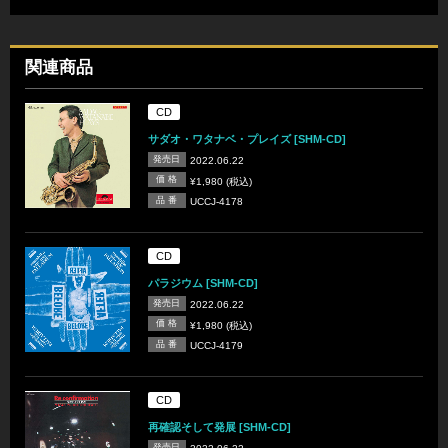
関連商品
CD
サダオ・ワタナベ・プレイズ [SHM-CD]
発売日
2022.06.22
価 格
¥1,980 (税込)
品 番
UCCJ-4178
CD
パラジウム [SHM-CD]
発売日
2022.06.22
価 格
¥1,980 (税込)
品 番
UCCJ-4179
CD
再確認そして発展 [SHM-CD]
発売日