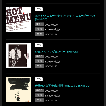
CD
ホット･メニュー～ライヴ･アット･ニューポート’79
[SHM-CD]
発売日
2022.07.20
価 格
¥1,980 (税込)
品 番
UCCJ-4194
CD
ジェントル･ノヴェンバー [SHM-CD]
発売日
2022.07.20
価 格
¥1,980 (税込)
品 番
UCCJ-4195
CD
寿限無／山下洋輔の世界 VOL. 1 & 2 [SHM-CD]
発売日
2022.07.20
価 格
¥3,300 (税込)
品 番
UCCJ-4196/7