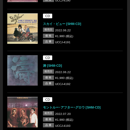
UCCJ-4190
CD
スカイ・ビュー [SHM-CD]
発売日
2022.06.22
価 格
¥1,980 (税込)
品 番
UCCJ-4191
CD
涛 [SHM-CD]
発売日
2022.06.22
価 格
¥1,980 (税込)
品 番
UCCJ-4192
CD
モントルー･アフター･グロウ [SHM-CD]
発売日
2022.07.20
価 格
¥1,980 (税込)
品 番
UCCJ-4193