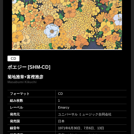
CD
ポエジー [SHM-CD]
菊地雅章+富樫雅彦
Masabumi Kikuchi
フォーマット
CD
組み枚数
1
レーベル
Emarcy
発売元
ユニバーサル ミュージック合同会社
発売国
日本
録音年
1971年6月30日、7月6日、13日