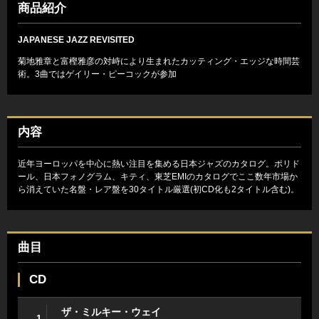
商品紹介
JAPANESE JAZZ REVISITED
菊地雅章と富樫雅彦の対峙により生まれたカッティング・エッジな時間芸
術。3曲ではゲイリー・ピーコックが参加
内容
近年ヨーロッパを中心に熱い注目を集める日本ジャズのカタログ。ポリド
ール、日本フォノグラム、キティ、東芝EMIのカタログでここ数年市場か
ら消えていた名盤・レア盤を30タイトル厳選(初CD化も2タイトル含む)。
曲目
CD
ザ・ミルキー・ウェイ
1