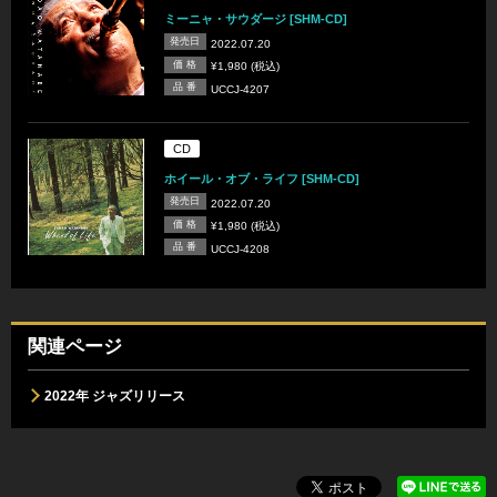
ミーニャ・サウダージ [SHM-CD]
発売日
2022.07.20
価 格
¥1,980 (税込)
品 番
UCCJ-4207
CD
ホイール・オブ・ライフ [SHM-CD]
発売日
2022.07.20
価 格
¥1,980 (税込)
品 番
UCCJ-4208
関連ページ
2022年 ジャズリリース