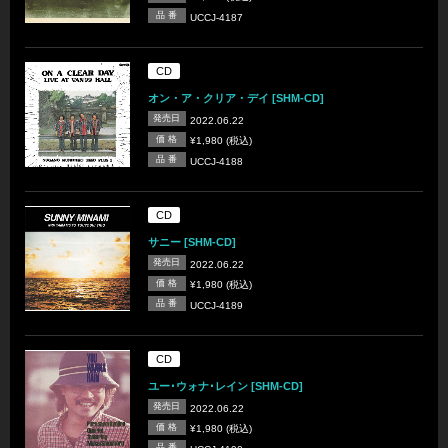
品 番
UCCJ-4187
CD
オン・ア・クリア・デイ [SHM-CD]
発売日
2022.06.22
価 格
¥1,980 (税込)
品 番
UCCJ-4188
CD
サニー [SHM-CD]
発売日
2022.06.22
価 格
¥1,980 (税込)
品 番
UCCJ-4189
CD
ユー･ウォナ･レイン [SHM-CD]
発売日
2022.06.22
価 格
¥1,980 (税込)
品 番