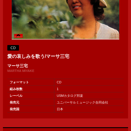
CD
愛の哀しみを歌う/マーサ三宅
マーサ三宅
MARTHA MIYAKE
フォーマット
CD
組み枚数
1
レーベル
USMカタログ邦楽
発売元
ユニバーサルミュージック合同会社
発売国
日本