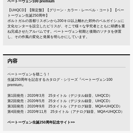
ベートーヴェン100 premium
【UHQCD】【限定盤】【グリーン・カラー・レーベル・コート】【ベー
トーヴェン生誕250周年】
ポルトガルの首都リスボンから200キロ以上離れた郊外のベルガイシュに
文化センターを設立したピリスが、そこで様々な学究者とともに研鑽を重
ね完成させたアルバムです。ベートーヴェン初期と後期のソナタを併置
し、その作風の変化と発展を明らかにしています。
内容
ベートーヴェンを聴こう！
生誕250周年を記念するカタログ・シリーズ『ベートーヴェン100
premium』
第1回発売：2020年3月 25タイトル（デジタル録音、UHQCD）
第2回発売：2020年5月 25タイトル（デジタル録音、UHQCD）
第3回発売：2020年9月 25タイトル（アナログ録音、MQA×UHQCD）
第4回発売：2020年11月 25タイトル（アナログ録音、MQA×UHQCD）
ベートーヴェン生誕250周年記念サイト>>