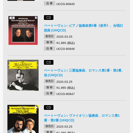
品 番
UCCG-90845
CD
ベートーヴェン: ピアノ協奏曲第5番《皇帝》、合唱幻
想曲 [UHQCD]
発売日
2020.03.25
価 格
¥1,980 (税込)
品 番
UCCG-90846
CD
ベートーヴェン: 三重協奏曲、ロマンス第1番・第2番、
他 [UHQCD]
発売日
2020.03.25
価 格
¥1,980 (税込)
品 番
UCCG-90847
CD
ベートーヴェン: ヴァイオリン協奏曲、ロマンス第1
番・第2番 [UHQCD]
発売日
2020.03.25
価 格
¥1,980 (税込)