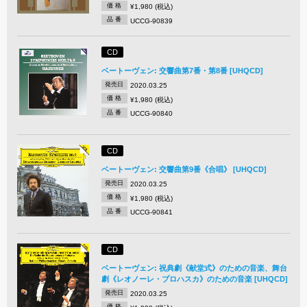
価 格
¥1,980 (税込)
品 番
UCCG-90839
CD
ベートーヴェン: 交響曲第7番・第8番 [UHQCD]
発売日
2020.03.25
価 格
¥1,980 (税込)
品 番
UCCG-90840
CD
ベートーヴェン: 交響曲第9番《合唱》 [UHQCD]
発売日
2020.03.25
価 格
¥1,980 (税込)
品 番
UCCG-90841
CD
ベートーヴェン: 祝典劇《献堂式》のための音楽、舞台
劇《レオノーレ・プロハスカ》のための音楽 [UHQCD]
発売日
2020.03.25
価 格