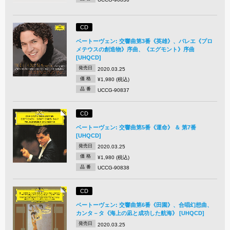
CD
ベートーヴェン: 交響曲第3番《英雄》、バレエ《プロ
メテウスの創造物》序曲、《エグモント》序曲
[UHQCD]
発売日
2020.03.25
価 格
¥1,980 (税込)
品 番
UCCG-90837
CD
ベートーヴェン: 交響曲第5番《運命》 ＆ 第7番
[UHQCD]
発売日
2020.03.25
価 格
¥1,980 (税込)
品 番
UCCG-90838
CD
ベートーヴェン: 交響曲第6番《田園》、合唱幻想曲、
カンタ－タ《海上の凪と成功した航海》 [UHQCD]
発売日
2020.03.25