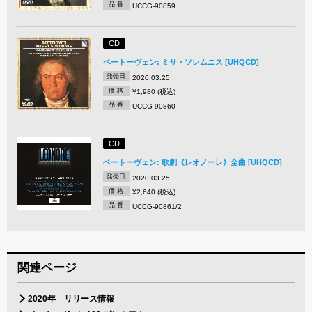
品 番
UCCG-90859
CD
ベートーヴェン: ミサ・ソレムニス [UHQCD]
発売日
2020.03.25
価 格
¥1,980 (税込)
品 番
UCCG-90860
CD
ベートーヴェン: 歌劇《レオノーレ》全曲 [UHQCD]
発売日
2020.03.25
価 格
¥2,640 (税込)
品 番
UCCG-90861/2
関連ページ
2020年 リリース情報