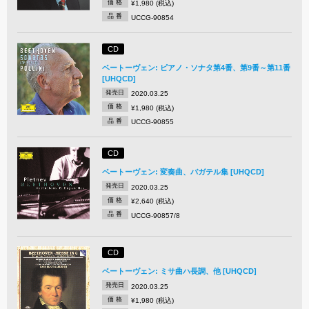
価 格
¥1,980 (税込)
品 番
UCCG-90854
CD
ベートーヴェン: ピアノ・ソナタ第4番、第9番～第11番
[UHQCD]
発売日
2020.03.25
価 格
¥1,980 (税込)
品 番
UCCG-90855
CD
ベートーヴェン: 変奏曲、バガテル集 [UHQCD]
発売日
2020.03.25
価 格
¥2,640 (税込)
品 番
UCCG-90857/8
CD
ベートーヴェン: ミサ曲ハ長調、他 [UHQCD]
発売日
2020.03.25
価 格
¥1,980 (税込)