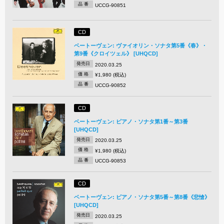
品 番
UCCG-90851
CD
ベートーヴェン: ヴァイオリン・ソナタ第5番《春》・
第9番《クロイツェル》 [UHQCD]
発売日
2020.03.25
価 格
¥1,980 (税込)
品 番
UCCG-90852
CD
ベートーヴェン: ピアノ・ソナタ第1番～第3番
[UHQCD]
発売日
2020.03.25
価 格
¥1,980 (税込)
品 番
UCCG-90853
CD
ベートーヴェン: ピアノ・ソナタ第5番～第8番《悲愴》
[UHQCD]
発売日
2020.03.25