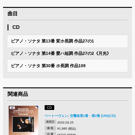
曲目
CD
ピアノ・ソナタ 第13番 変ホ長調 作品27の1
ピアノ・ソナタ 第14番 嬰ハ短調 作品27の2《月光》
ピアノ・ソナタ 第30番 ホ長調 作品109
関連商品
CD
ベートーヴェン: 交響曲第1番・第2番 [UHQCD]
発売日
2020.03.25
価 格
¥1,980 (税込)
品 番
UCCG-90836