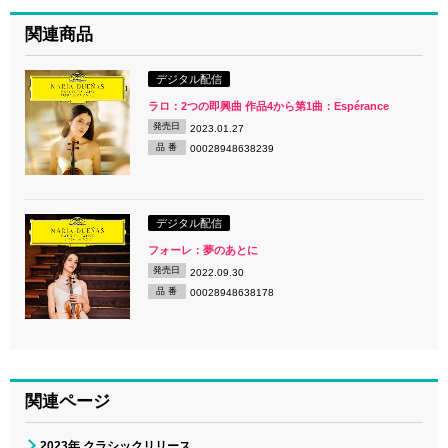
関連商品
デジタル配信
ラロ：2つの即興曲 作品4から第1曲：Espérance
発売日
2023.01.27
品 番
00028948638239
デジタル配信
フォーレ：夢のあとに
発売日
2022.09.30
品 番
00028948638178
関連ページ
2023年 クラシックリリース