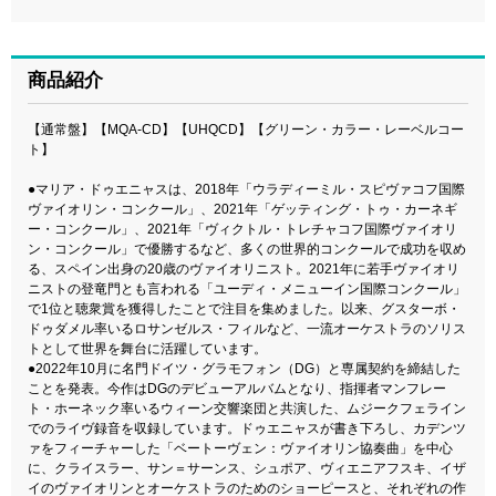
商品紹介
【通常盤】【MQA-CD】【UHQCD】【グリーン・カラー・レーベルコー
ト】
●マリア・ドゥエニャスは、2018年「ウラディーミル・スピヴァコフ国際
ヴァイオリン・コンクール」、2021年「ゲッティング・トゥ・カーネギ
ー・コンクール」、2021年「ヴィクトル・トレチャコフ国際ヴァイオリ
ン・コンクール」で優勝するなど、多くの世界的コンクールで成功を収め
る、スペイン出身の20歳のヴァイオリニスト。2021年に若手ヴァイオリ
ニストの登竜門とも言われる「ユーディ・メニューイン国際コンクール」
で1位と聴衆賞を獲得したことで注目を集めました。以来、グスターボ・
ドゥダメル率いるロサンゼルス・フィルなど、一流オーケストラのソリス
トとして世界を舞台に活躍しています。
●2022年10月に名門ドイツ・グラモフォン（DG）と専属契約を締結した
ことを発表。今作はDGのデビューアルバムとなり、指揮者マンフレー
ト・ホーネック率いるウィーン交響楽団と共演した、ムジークフェライン
でのライヴ録音を収録しています。ドゥエニャスが書き下ろし、カデンツ
ァをフィーチャーした「ベートーヴェン：ヴァイオリン協奏曲」を中心
に、クライスラー、サン＝サーンス、シュポア、ヴィエニアフスキ、イザ
イのヴァイオリンとオーケストラのためのショーピースと、それぞれの作