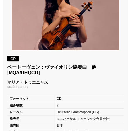
CD
ベートーヴェン：ヴァイオリン協奏曲 他
[MQA/UHQCD]
マリア・ドゥエニャス
María Dueñas
フォーマット
CD
組み枚数
2
レーベル
Deutsche Grammophon (DG)
発売元
ユニバーサル ミュージック合同会社
発売国
日本