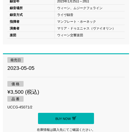
録音年
2023年1月25日～28日
録音場所
ウィーン、ムジークフェライン
録音方式
ライヴ録音
指揮者
マンフレート・ホーネック
演奏者
マリア・ドゥエニャス（ヴァイオリン）
楽団
ウィーン交響楽団
発売日
2023-05-05
価 格
¥3,500 (税込)
品 番
UCCG-45071/2
BUY NOW
在庫情報は購入先にてご確認ください。