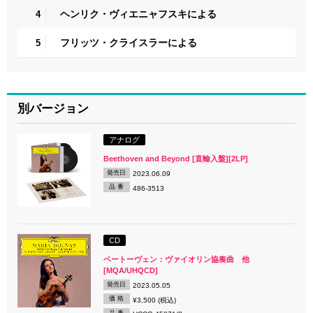
ヘンリク・ヴィエニャフスキによる
4
フリッツ・クライスラーによる
5
別バージョン
アナログ
Beethoven and Beyond [直輸入盤][2LP]
発売日
2023.06.09
品 番
486-3513
CD
ベートーヴェン：ヴァイオリン協奏曲 他
[MQA/UHQCD]
発売日
2023.05.05
価 格
¥3,500 (税込)
品 番