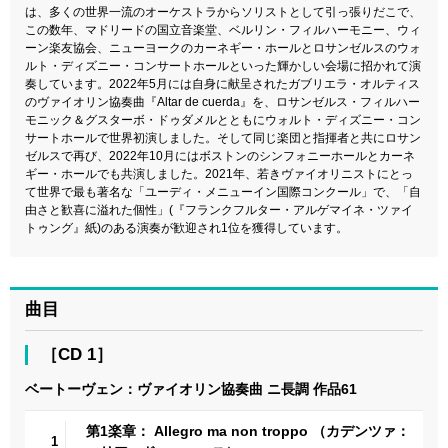
は、多くの世界一流のオーケストラからソリストとして引っ張りだこで、
この数年、マドリードの国立音楽堂、ベルリン・フィルハーモニー、ウィ
ーン楽友協会、ニューヨークのカーネギー・ホールとロサンゼルスのウォ
ルト・ディズニー・コンサートホールといった輝かしい会場に招かれて演
奏しています。2022年5月には自身に献呈されたガブリエラ・オルティス
のヴァイオリン協奏曲『Altar de cuerda』を、ロサンゼルス・フィルハー
モニック＆グスターボ・ドゥダメルとともにウォルト・ディズニー・コン
サートホールで世界初演しました。そして同じ楽団と指揮者と共にロサン
ゼルスで再び、2022年10月にはボストンのシンフォニーホールとカーネ
ギー・ホールでも共演しました。2021年、若きヴァイオリニストにとっ
て世界で最も著名な「ユーディ・メニューイン国際コンクール」で、「自
由さと歓喜に溢れた個性」(『フランクフルター・アルゲマイネ・ツァイ
トゥング』紙)のある演奏が歓迎され1位を獲得しています。
曲目
［CD 1］
ベートーヴェン：ヴァイオリン協奏曲 ニ長調 作品61
第1楽章： Allegro ma non troppo （カデンツァ：
1