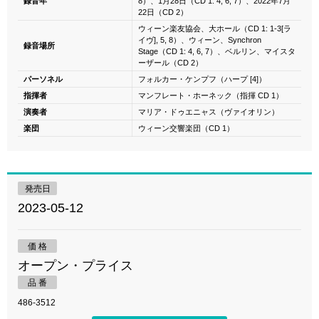
録音年
8）、1月28日（CD 1: 4, 6, 7）、2022年7月
22日（CD 2）
ウィーン楽友協会、大ホール（CD 1: 1-3[ラ
イヴ], 5, 8）、ウィーン、Synchron
録音場所
Stage（CD 1: 4, 6, 7）、ベルリン、マイスタ
ーザール（CD 2）
パーソネル
フォルカー・ケンプフ（ハープ [4]）
指揮者
マンフレート・ホーネック（指揮 CD 1）
演奏者
マリア・ドゥエニャス（ヴァイオリン）
楽団
ウィーン交響楽団（CD 1）
発売日
2023-05-12
価 格
オープン・プライス
品 番
486-3512