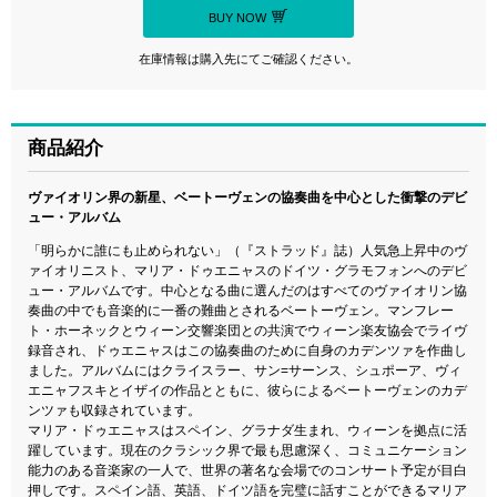
BUY NOW
在庫情報は購入先にてご確認ください。
商品紹介
ヴァイオリン界の新星、ベートーヴェンの協奏曲を中心とした衝撃のデビ
ュー・アルバム
「明らかに誰にも止められない」（『ストラッド』誌）人気急上昇中のヴ
ァイオリニスト、マリア・ドゥエニャスのドイツ・グラモフォンへのデビ
ュー・アルバムです。中心となる曲に選んだのはすべてのヴァイオリン協
奏曲の中でも音楽的に一番の難曲とされるベートーヴェン。マンフレー
ト・ホーネックとウィーン交響楽団との共演でウィーン楽友協会でライヴ
録音され、ドゥエニャスはこの協奏曲のために自身のカデンツァを作曲し
ました。アルバムにはクライスラー、サン=サーンス、シュポーア、ヴィ
エニャフスキとイザイの作品とともに、彼らによるベートーヴェンのカデ
ンツァも収録されています。
マリア・ドゥエニャスはスペイン、グラナダ生まれ、ウィーンを拠点に活
躍しています。現在のクラシック界で最も思慮深く、コミュニケーション
能力のある音楽家の一人で、世界の著名な会場でのコンサート予定が目白
押しです。スペイン語、英語、ドイツ語を完璧に話すことができるマリア