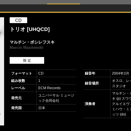
CD
トリオ [UHQCD]
マルチン・ボシレフスキ
Marcin Wasilewski
限 定
フォーマット
CD
録音年
2004年3月
組み枚数
1
オスロ、レ
録音場所
スタジオ
レーベル
ECM Records
マルチン・
ユニバーサル ミュージ
発売元
キ (p) ス
ック合同会社
演奏者
クルイエヴィ
発売国
日本
ミハウ・ミ
ッツ (ds)