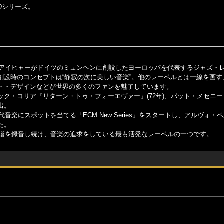
Dシリーズ。
・アイヒャーがドイツのミュンヘンに創設したヨーロッパを代表するジャズ・
」の略）。レーベル創設時のコンセプトは“静寂の次に美しい音楽”。他のレーベルとは一線を
ト・デザインなどが世界の多くのファンを魅了しています。
チック・コリア『リターン・トゥ・フォーエヴァー』(72年)、パット・メセニ
出。
音楽にスポットを当てる「ECM New Series」をスタートし、アルヴォ・
た。
新譜を録音し続け、音楽の追求をしている最も活発なレーベルの一つです。