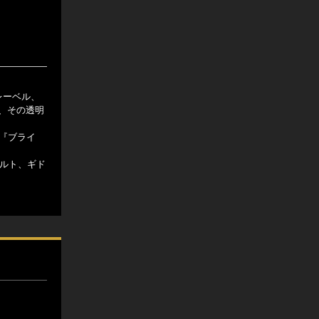
レーベル、
画す、その透明
ー『ブライ
ペルト、ギド