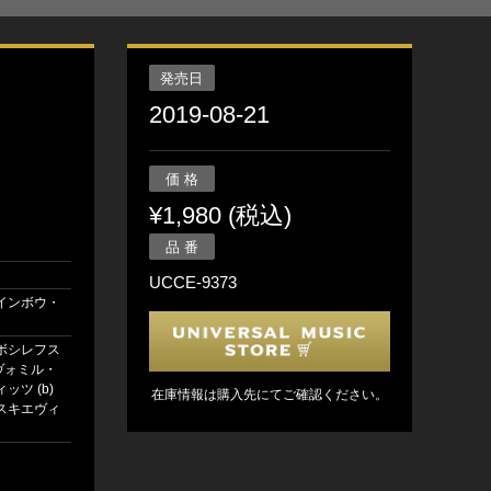
発売日
2019-08-21
価 格
¥1,980 (税込)
品 番
UCCE-9373
インボウ・
ボシレフス
ワヴォミル・
ッツ (b)
在庫情報は購入先にてご確認ください。
スキエヴィ