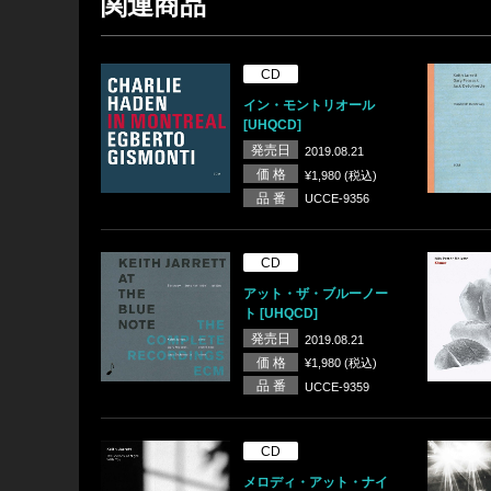
関連商品
CD
イン・モントリオール
[UHQCD]
発売日
2019.08.21
価 格
¥1,980 (税込)
品 番
UCCE-9356
CD
アット・ザ・ブルーノー
ト [UHQCD]
発売日
2019.08.21
価 格
¥1,980 (税込)
品 番
UCCE-9359
CD
メロディ・アット・ナイ