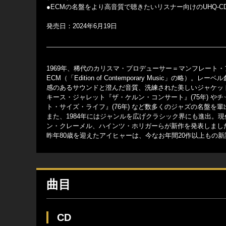
●ECMの名盤をより高音質で聴きたいリスナー向けのUHQ-C
発売日：2024年6月19日
1969年、稀代のカリスマ・プロデューサー＝マンフレート
ECM（「Edition of Contemporary Music
感のあるサウンドと澄んだ音質、洗練された美しいジャケッ
キース・ジャレット『ザ・ケルン・コンサート』(75年) や
ト・サイズ・ライフ』(76年) など数多くのジャズの名盤を輩
また、1984年にはジャンルを広げクラシック界にも進出。現代
ン・クレーメル、ハインツ・ホリガーらが新作を発表しまし
昨年80歳を迎えたアイヒャーは、今なお年間20作以上もの
曲目
CD