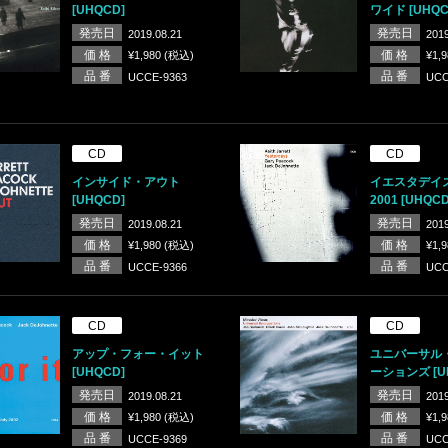
[UHQCD]
ワイド [UHQC
発売日
発売日
2019.08.21
2019
価 格
価 格
¥1,980 (税込)
¥1,
品 番
品 番
UCCE-9363
UCC
CD
CD
インサイド・アウト
イエスタデイ
[UHQCD]
2001 [UHQCD
発売日
発売日
2019.08.21
2019
価 格
価 格
¥1,980 (税込)
¥1,
品 番
品 番
UCCE-9366
UCC
CD
CD
アップ・フォー・イット
ユニバーサル
[UHQCD]
ーションズ [U
発売日
発売日
2019.08.21
2019
価 格
価 格
¥1,980 (税込)
¥1,
品 番
品 番
UCCE-9369
UCC