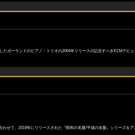
したポーランドのピアノ・トリオの2004年リリースの記念すべきECMデビュ
ts』に合わせて、2019年にリリースされた『昭和の名盤/平成の名盤』シリーズを