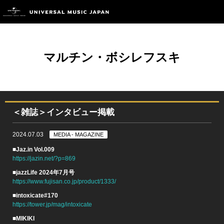
マルチン・ボシレフスキ
＜雑誌＞インタビュー掲載
2024.07.03
MEDIA - MAGAZINE
■Jaz.in Vol.009
https://jazin.net/?p=869
■jazzLife 2024年7月号
https://www.fujisan.co.jp/product/1333/
■intoxicate#170
https://tower.jp/mag/intoxicate
■MIKIKI