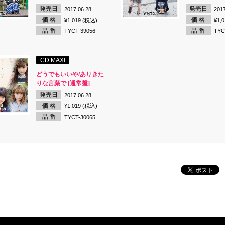
発売日
発売日
2017.06.28
2017
価 格
価 格
¥1,019 (税込)
¥1,
品 番
品 番
TYCT-39056
TYC
CD MAXI
どうでもいいや/ありきた
りな言葉で [通常盤]
発売日
2017.06.28
価 格
¥1,019 (税込)
品 番
TYCT-30065