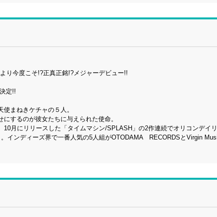
より今度こそ!?正真正銘!?メジャーデビュー!!
定!!
天使まねきケチャの５人。
せにするのが彼女たちに与えられた使命。
、10月にリリースした「タイムマシン/SPLASH」の2作連続でオリコンデイ
ィーズ界で一番人気の5人組がOTODAMA RECORDSとVirgin Mus