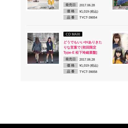
発売日
2017.06.28
価 格
¥1,019 (税込)
品 番
TYCT-39054
CD MAXI
どうでもいいや/ありきた
りな言葉で [初回限定
Type-E 松下玲緒菜盤]
発売日
2017.06.28
価 格
¥1,019 (税込)
品 番
TYCT-39058