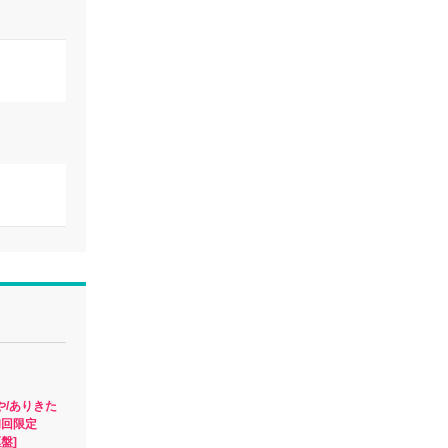
や/ありきた
初回限定
凜盤]