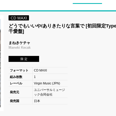
CD MAXI
どうでもいいや/ありきたりな言葉で [初回限定Type
千愛盤]
まねきケチャ
Maneki Kecak
限 定
フォーマット
CD MAXI
組み枚数
1
レーベル
Virgin Music (JPN)
ユニバーサルミュージ
発売元
ック合同会社
発売国
日本