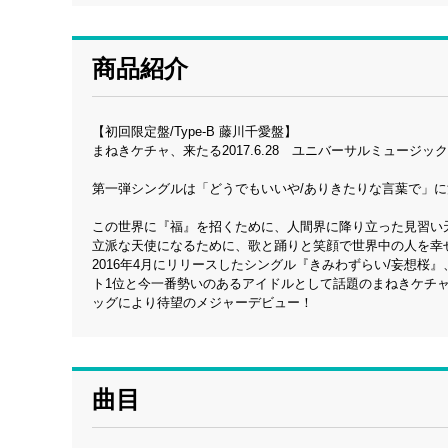
商品紹介
【初回限定盤/Type-B 藤川千愛盤】
まねきケチャ、来たる2017.6.28 ユニバーサルミュージック
第一弾シングルは「どうでもいいや/ありきたりな言葉で」に決
この世界に『福』を招くために、人間界に降り立った見習い
立派な天使になるために、歌と踊りと笑顔で世界中の人を幸
2016年4月にリリースしたシングル『きみわずらい/妄想桜』
ト1位と今一番勢いのあるアイドルとして話題のまねきケチャ。インデ
ッグにより待望のメジャーデビュー！
曲目