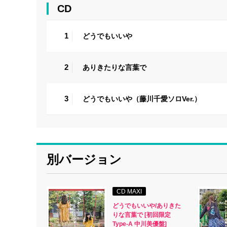
CD
1
どうでもいいや
2
ありきたりな言葉で
3
どうでもいいや（藤川千愛ソロVer.）
別バージョン
CD MAXI
どうでもいいや/ありきた
りな言葉で [初回限定
Type-A 中川美優盤]