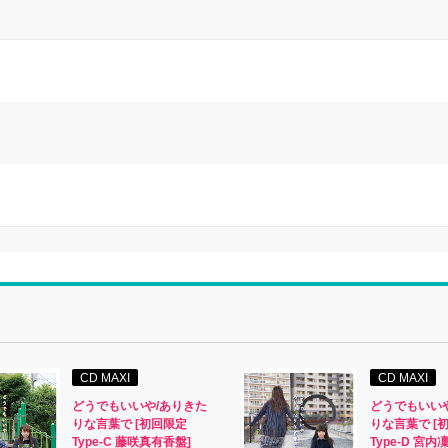
CD MAXI
CD MAXI
どうでもいいや/ありきた
どうでもいい
りな言葉で [初回限定
りな言葉で [
Type-C 藤咲真有香盤]
Type-D 宮内