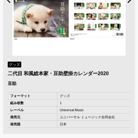
グッズ
二代目 和風総本家・豆助壁掛カレンダー2020
豆助
フォーマット
グッズ
組み枚数
1
レーベル
Universal Music
発売元
ユニバーサル ミュージック合同会社
発売国
日本