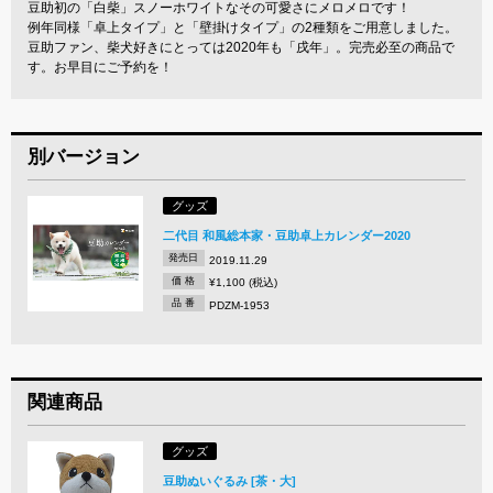
豆助初の「白柴」スノーホワイトなその可愛さにメロメロです！
例年同様「卓上タイプ」と「壁掛けタイプ」の2種類をご用意しました。
豆助ファン、柴犬好きにとっては2020年も「戌年」。完売必至の商品で
す。お早目にご予約を！
別バージョン
グッズ
二代目 和風総本家・豆助卓上カレンダー2020
発売日
2019.11.29
価 格
¥1,100 (税込)
品 番
PDZM-1953
関連商品
グッズ
豆助ぬいぐるみ [茶・大]