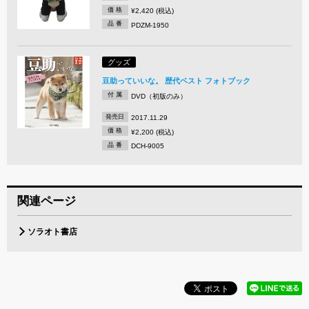
価 格
¥2,420 (税込)
品 番
PDZM-1950
グッズ
豆助っていいな。 歴代ベスト フォトブック
付 属
DVD（初版のみ）
発売日
2017.11.29
価 格
¥2,200 (税込)
品 番
DCH-9005
関連ページ
ソラオト書店