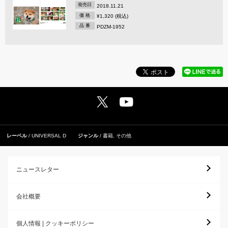
発売日
2018.11.21
価 格
¥1,320 (税込)
品 番
PDZM-1952
レーベル
UNIVERSAL D
ジャンル
書籍
,
その他
ニュースレター
会社概要
個人情報 | クッキーポリシー