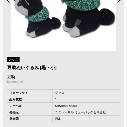
グッズ
豆助ぬいぐるみ [黒・小]
豆助
Mamesuke
フォーマット
グッズ
組み枚数
1
レーベル
Universal Music
発売元
ユニバーサル ミュージック合同会社
発売国
日本