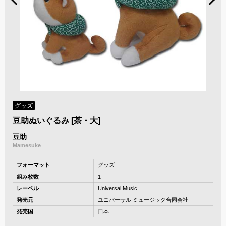
グッズ
豆助ぬいぐるみ [茶・大]
豆助
Mamesuke
フォーマット
グッズ
組み枚数
1
レーベル
Universal Music
発売元
ユニバーサル ミュージック合同会社
発売国
日本