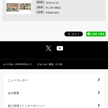
発売日
2018.11.21
価 格
¥1,320 (税込)
品 番
PDZM-1952
レーベル
UNIVERSAL D
ジャンル
書籍
,
その他
ニュースレター
会社概要
個人情報 | クッキーポリシー