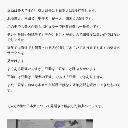
豆助は柴犬ですが、柴犬以外にも日本犬は5種存在します。
北海道犬、秋田犬、甲斐犬、紀州犬、四国犬の5種です。
この中でも柴犬が最もポピュラーで飼育頭数も一番多いです。
テレビ番組や雑誌等でも見かけることが多いので認識度は高いのではない
でしょうか。
近年では海外でも飼育される方が増えてきていてＳＮＳでも多くの柴犬の
サークルを
見かけます。
よくある勘違いですが、豆助を「豆柴」と呼ぶ方がいます。
正確には豆助は「柴犬の子犬」であり「豆柴」ではありません。
また「豆柴」自体も本来の自然種ではなく近年交配を続けてできたもので
す。
そんな6種の日本犬について見開きで解説した特典ページです。