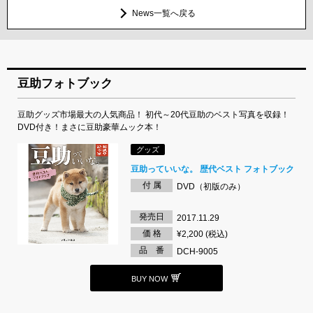
News一覧へ戻る
豆助フォトブック
豆助グッズ市場最大の人気商品！ 初代～20代豆助のベスト写真を収録！
DVD付き！まさに豆助豪華ムック本！
グッズ
豆助っていいな。 歴代ベスト フォトブック
付 属
DVD（初版のみ）
発売日
2017.11.29
価 格
¥2,200 (税込)
品 番
DCH-9005
BUY NOW