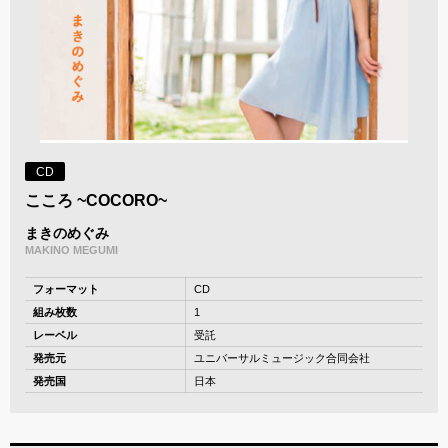
CD
こころ ~COCORO~
まきのめぐみ
MAKINO MEGUMI
フォーマット
CD
組み枚数
1
レーベル
受託
発売元
ユニバーサルミュージック合同会社
発売国
日本