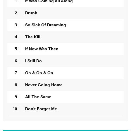
It Was Coming All Along
1
Drunk
2
So Sick Of Dreaming
3
The Kill
4
If Now Was Then
5
I Still Do
6
On & On & On
7
Never Going Home
8
All The Same
9
Don't Forget Me
10