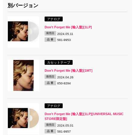
別バージョン
アナログ
Don't Forget Me [輸入盤][1LP]
発売日
2024.05.11
品 番
581-9953
カセットテープ
Don't Forget Me [輸入盤][1MT]
発売日
2024.04.26
品 番
650-9294
アナログ
Don't Forget Me [輸入盤][1LP][UNIVERSAL MUSIC
STORE限定盤]
発売日
2024.05.01
品 番
581-9957