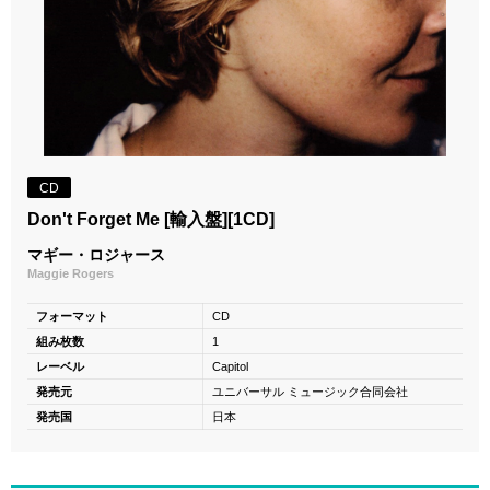
CD
Don't Forget Me [輸入盤][1CD]
マギー・ロジャース
Maggie Rogers
フォーマット
CD
組み枚数
1
レーベル
Capitol
発売元
ユニバーサル ミュージック合同会社
発売国
日本