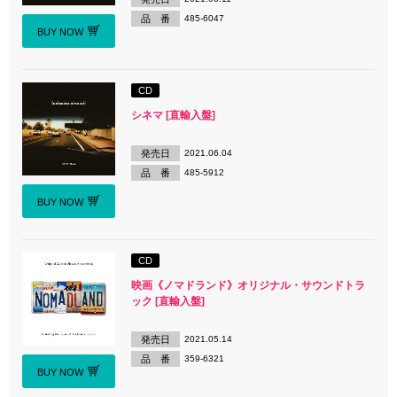
品 番
485-6047
BUY NOW
CD
シネマ [直輸入盤]
発売日
2021.06.04
品 番
485-5912
BUY NOW
CD
映画《ノマドランド》オリジナル・サウンドトラ
ック [直輸入盤]
発売日
2021.05.14
品 番
359-6321
BUY NOW