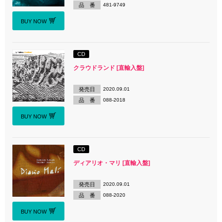
品 番
481-9749
BUY NOW
CD
クラウドランド [直輸入盤]
発売日
2020.09.01
品 番
088-2018
BUY NOW
CD
ディアリオ・マリ [直輸入盤]
発売日
2020.09.01
品 番
088-2020
BUY NOW