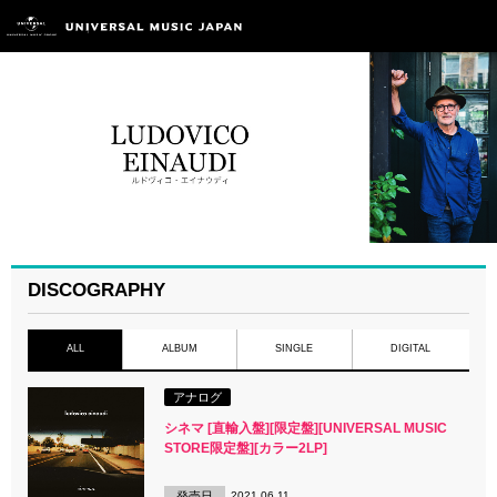
DISCOGRAPHY
ALL
ALBUM
SINGLE
DIGITAL
アナログ
シネマ [直輸入盤][限定盤][UNIVERSAL MUSIC
STORE限定盤][カラー2LP]
発売日
2021.06.11