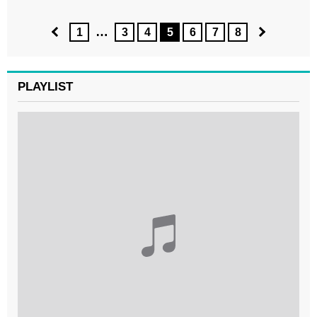
…
1
3
4
5
6
7
8
PLAYLIST