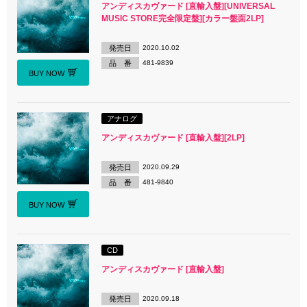
アンディスカヴァード [直輸入盤][UNIVERSAL
MUSIC STORE完全限定盤][カラー盤面2LP]
発売日
2020.10.02
品 番
481-9839
BUY NOW
アナログ
アンディスカヴァード [直輸入盤][2LP]
発売日
2020.09.29
品 番
481-9840
BUY NOW
CD
アンディスカヴァード [直輸入盤]
発売日
2020.09.18