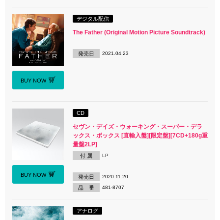
デジタル配信
The Father (Original Motion Picture Soundtrack)
発売日
2021.04.23
BUY NOW
CD
セヴン・デイズ・ウォーキング・スーパー・デラ
ックス・ボックス [直輸入盤][限定盤][7CD+180g重
量盤2LP]
付 属
LP
BUY NOW
発売日
2020.11.20
品 番
481-8707
アナログ