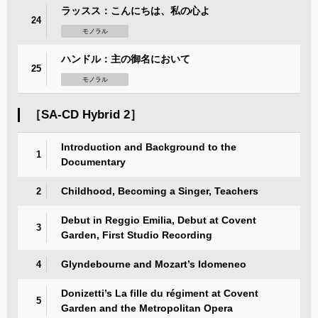
ラッスス：こんにちは、私の心よ
24
モノラル
ハンドル：主の御名において
25
モノラル
［SA-CD Hybrid 2］
Introduction and Background to the
1
Documentary
Childhood, Becoming a Singer, Teachers
2
Debut in Reggio Emilia, Debut at Covent
3
Garden, First Studio Recording
Glyndebourne and Mozart’s Idomeneo
4
Donizetti’s La fille du régiment at Covent
5
Garden and the Metropolitan Opera