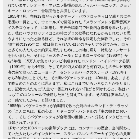
れています。レオーネ・マジエラ指揮のBBCフィルハーモニック、ジョア
キーノ・ロッシーニ合唱団他と共演しています。
1955年7月、当時19歳だったルチアーノ・パヴァロッティは父親と共に合
唱団の一員として、ウェールズで開催された「スランゴスレン国際音楽ア
イステズヴォッド」に出場し、男声合唱部門で圧倒的な優勝を果たしまし
た。後にパヴァロッティはこの時にプロの歌手になれるかもしれないと思
うようになったと語るほど、それは彼の運命を決定した体験でした。その
40年後の1995年に、彼は信じられないほどのキャリアを経てから、自ら
と多くの人たちとの約束を果たすためにこの地に戻り、特別なコンサート
を行いました。それは「三大テノール」によるローマ公演（1990年）か
ら5年後、15万人が集まりテレビ中継されたロンドン・ハイドパーク公演
（1991年）から4年後、そして約50万人の観客と何百万人ものテレビ視聴
者の前で歌ったニューヨーク・セントラルパークのステージ（1993年）
から2年後のことでした。その時パヴァロッティは「40年前、ああ、まる
で昨日のことのように思えます。私はこれまでいろいろなことがありまし
た。記者の人たちに“人生で一番忘れられない日は”と聞かれると、私はい
つも“このコンクールで優勝した日”と答えています。その時は友達みんな
と一緒でしたから」と語りました。
1955年にパヴァロッティが合唱団で歌った時のオルランド・デ・ラッソ
の「こんにちは、私の心よ」とヤーコプ・ハンドルの「主の御名におい
て」、そしてパヴァロッティが合唱団の優勝について語るインタビューも
収録されています。
LPサイズの100ページの豪華ブックには、コンサートの歴史、当時関わっ
ていた人たちへのインタビュー、スランゴスレンのアーカイブからの貴重