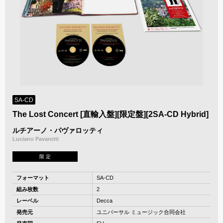
SA-CD
The Lost Concert [直輸入盤][限定盤][2SA-CD Hybrid]
ルチアーノ・パヴァロッティ
Luciano Pavarotti
限 定
フォーマット
SA-CD
組み枚数
2
レーベル
Decca
発売元
ユニバーサル ミュージック合同会社