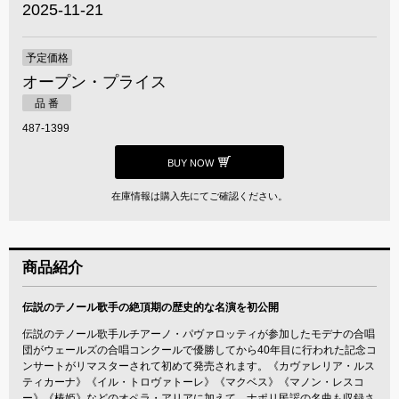
2025-11-21
予定価格
オープン・プライス
品 番
487-1399
BUY NOW
在庫情報は購入先にてご確認ください。
商品紹介
伝説のテノール歌手の絶頂期の歴史的な名演を初公開
伝説のテノール歌手ルチアーノ・パヴァロッティが参加したモデナの合唱
団がウェールズの合唱コンクールで優勝してから40年目に行われた記念コ
ンサートがリマスターされて初めて発売されます。《カヴァレリア・ルス
ティカーナ》《イル・トロヴァトーレ》《マクベス》《マノン・レスコ
ー》《椿姫》などのオペラ・アリアに加えて、ナポリ民謡の名曲も収録さ