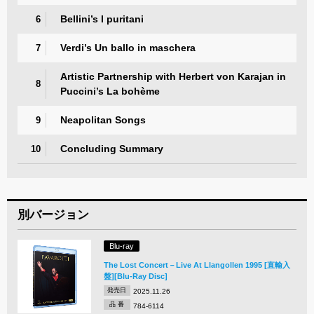
Bellini’s I puritani
6
Verdi’s Un ballo in maschera
7
Artistic Partnership with Herbert von Karajan in
8
Puccini’s La bohème
Neapolitan Songs
9
Concluding Summary
10
別バージョン
Blu-ray
The Lost Concert－Live At Llangollen 1995 [直輸入
盤][Blu-Ray Disc]
発売日
2025.11.26
品 番
784-6114