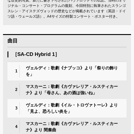
な歴史的写真、新たに書き下ろされたパヴァロッティの伝記、当時のオリ
ジナル・コンサート・プログラムの復刻、今回特別に執筆されたスランゴ
スレン・アイステズヴォッドの歴史などが掲載されています（英語・ドイ
ツ語・ウェールズ語）。A4サイズの特製コンサート・ポスター付き。
曲目
［SA-CD Hybrid 1］
ヴェルディ：歌劇《ナブッコ》より「祭りの飾り
1
を」
マスカーニ：歌劇《カヴァレリア・ルスティカー
2
ナ》より「母さん、あの酒は強いね」
ヴェルディ：歌劇《イル・トロヴァトーレ》より
3
「見よ、恐ろしい炎を」
マスカーニ：歌劇《カヴァレリア・ルスティカー
4
ナ》より 間奏曲