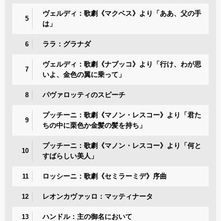
ヴェルディ：歌劇《マクベス》より「ああ、父の手
5
は」
ララ：グラナダ
6
ヴェルディ：歌劇《ナブッコ》より「行け、わが思
7
いよ、金色の翼に乗って」
パヴァロッティのスピーチ
8
プッチーニ：歌劇《マノン・レスコー》より「君た
9
ちの中に栗色か金髪の髪を持ち」
プッチーニ：歌劇《マノン・レスコー》より「何と
10
すばらしい美人」
ロッシーニ：歌劇《セミラーミデ》序曲
11
レオンカヴァッロ：マッティナータ
12
ハンドル：主の御名において
13