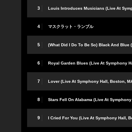
3
Louis Introduces Musicians (Live At Sym
4
マスクラット・ランブル
5
(What Did I Do To Be So) Black And Blue
6
Royal Garden Blues (Live At Symphony Ha
7
Lover (Live At Symphony Hall, Boston, M
8
Stars Fell On Alabama (Live At Symphony
9
I Cried For You (Live At Symphony Hall, 