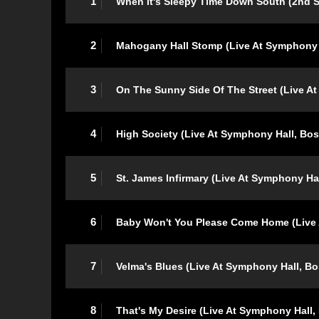
1
When It's Sleepy Time Down South (2nd S
2
Mahogany Hall Stomp (Live At Symphony 
3
On The Sunny Side Of The Street (Live A
4
High Society (Live At Symphony Hall, Bo
5
St. James Infirmary (Live At Symphony Ha
6
Baby Won't You Please Come Home (Live 
7
Velma's Blues (Live At Symphony Hall, B
8
That's My Desire (Live At Symphony Hall