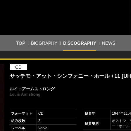
TOP
BIOGRAPHY
DISCOGRAPHY
NEWS
CD
サッチモ・アット・シンフォニー・ホール +11 [UH
ルイ・アームストロング
Louis Armstrong
フォーマット
CD
録音年
1947年11
組み枚数
2
ボストン、
録音場所
ー・ホール
レーベル
Verve