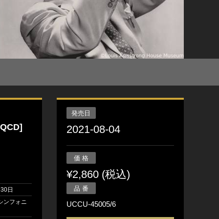
発売日
QCD]
2021-08-04
価 格
¥2,860 (税込)
品 番
月30日
シンフォニ
UCCU-45005/6