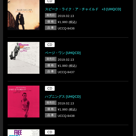
CD
スピーク・ライク・ア・チャイルド +3 [UHQCD]
発売日
2019.02.13
価 格
¥1,980 (税込)
品 番
UCCQ-9436
CD
ページ・ワン [UHQCD]
発売日
2019.02.13
価 格
¥1,980 (税込)
品 番
UCCQ-9437
CD
ハプニングス [UHQCD]
発売日
2019.02.13
価 格
¥1,980 (税込)
品 番
UCCQ-9438
CD