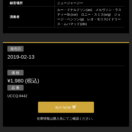
録音場所
ニュージャージー
ルー・ドナルドソン(as) メルヴィン・ラス
ティーSr.(cor) ロニー・スミス(org) ジョ
演奏者
ージ・ベンソン(g) レオ・モリス(イドリー
ス・ムハマッド)(ds)
発売日
2019-02-13
価 格
¥1,980 (税込)
品 番
UCCQ-9442
BUY NOW
在庫情報は購入先にてご確認ください。