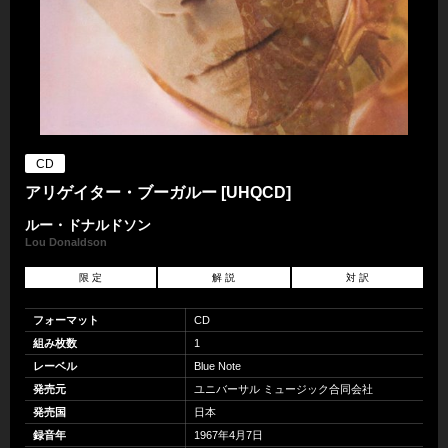
CD
アリゲイター・ブーガルー [UHQCD]
ルー・ドナルドソン
Lou Donaldson
限 定
解 説
対 訳
フォーマット
CD
組み枚数
1
レーベル
Blue Note
発売元
ユニバーサル ミュージック合同会社
発売国
日本
録音年
1967年4月7日