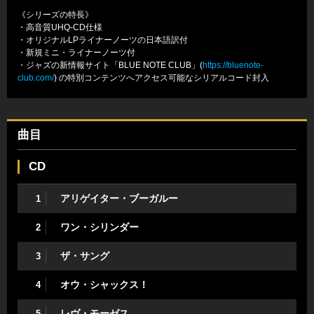
《シリーズの特長》
・高音質UHQ-CD仕様
・オリジナルLPライナーノーツの日本語訳付
・新規ミニ・ライナーノーツ付
・ジャズの新情報サイト「BLUE NOTE CLUB」(
https://bluenote-
club.com/
) の特別コンテンツへアクセス可能なシリアルコード封入
曲目
CD
アリゲイター・ブーガルー
1
ワン・シリンダー
2
ザ・サング
3
オウ・シャックス！
4
レヴ・モーゼス
5