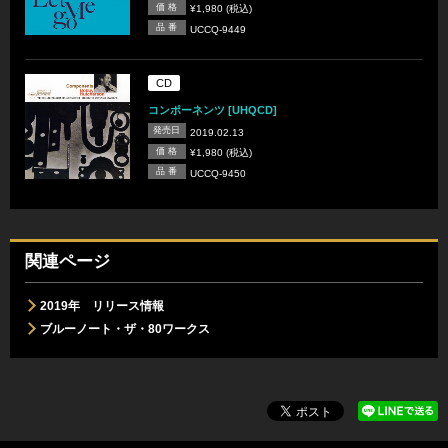
価 格
¥1,980 (税込)
品 番
UCCQ-9449
CD
コンポーネンツ [UHQCD]
発売日
2019.02.13
価 格
¥1,980 (税込)
品 番
UCCQ-9450
関連ページ
2019年 リリース情報
ブルーノート・ザ・80ワークス