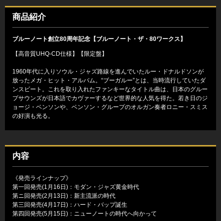
商品紹介
ブルーノート創立80周年記念【ブルーノート・ザ・80ワークス】
【高音質UHQ-CD仕様】【限定盤】
1960年代に入りソウル・ジャズ路線を進んでいたルー・ドナルドソンが
放ったメガ・ヒット・アルバム。“ブーガルー”とは、当時流行していたダ
ンスビート。これを取り入れたファンキーなタイトル曲は、日本のグルー
プサウンズが日本語でカヴァーするなど世界的な人気を得た。若き日のジ
ョージ・ベンソンや、ベンソン・グループのオルガン奏者ロニー・スミス
の好演も光る。
内容
《発売ラインナップ》
第一回発売(1月16日)：モダン・ジャズ黄金時代
第ニ回発売(2月13日)：新主流派の時代
第三回発売(4月17日)：ハード・バップ誕生
第四回発売(5月15日)：ニューノートの時代へ向かって