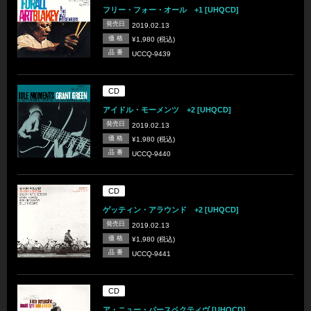
フリー・フォー・オール +1 [UHQCD]
発売日
2019.02.13
価 格
¥1,980 (税込)
品 番
UCCQ-9439
CD
アイドル・モーメンツ +2 [UHQCD]
発売日
2019.02.13
価 格
¥1,980 (税込)
品 番
UCCQ-9440
CD
ゲッティン・アラウンド +2 [UHQCD]
発売日
2019.02.13
価 格
¥1,980 (税込)
品 番
UCCQ-9441
CD
ア・ニュー・パースペクティヴ [UHQCD]