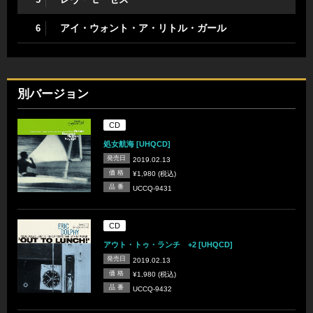
アイ・ウォント・ア・リトル・ガール
6
別バージョン
CD
処女航海 [UHQCD]
発売日
2019.02.13
価 格
¥1,980 (税込)
品 番
UCCQ-9431
CD
アウト・トゥ・ランチ +2 [UHQCD]
発売日
2019.02.13
価 格
¥1,980 (税込)
品 番
UCCQ-9432