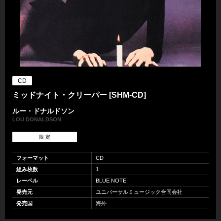
CD
ミッドナイト・クリーパー [SHM-CD]
ルー・ドナルドソン
LOU DONALDSON
限 定
フォーマット
CD
組み枚数
1
レーベル
BLUE NOTE
発売元
ユニバーサルミュージック合同会社
発売国
海外