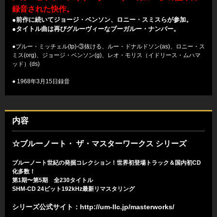
録音された快作。
●前作に続いてジョージ・ベンソン、ロニー・スミスらが参加。
●タイトル曲は再びグルーヴィーなブーガルー・ナンバー。
●ブルー・ミッチェル(tp)-③抜ける、ルー・ドナルドソン(as)、ロニー・ス
ミス(org)、ジョージ・ベンソン(g)、レオ・モリス（イドリース・ムハマ
ッド）(ds)
● 1968年3月15日録音
内容
☆ブルーノート・ ザ・マスターワークス シリーズ
ブルーノート世紀の発掘コレクション！世界初登場トラック＆国内初CD
化多数！
第1期〜第5期 全230タイトル
SHM-CD 24ビット192kHz最新リマスタリング
シリーズ公式サイト：
http://um-llc.jp/masterworks/