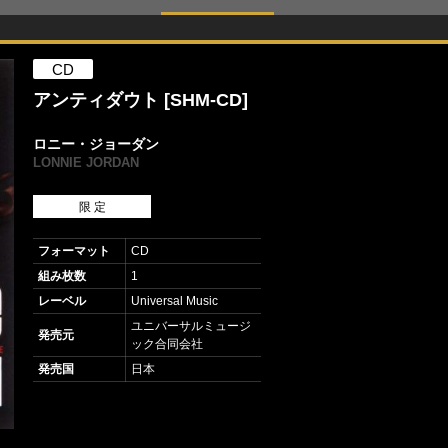
CD
アンティダウト [SHM-CD]
ロニー・ジョーダン
LONNIE JORDAN
限 定
フォーマット
CD
組み枚数
1
レーベル
Universal Music
ユニバーサルミュージ
発売元
ック合同会社
発売国
日本