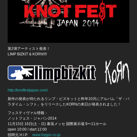
第2弾アーティスト発表！
LIMP BIZKIT & KORN!!!!
http://knotfestjapan.com/
新作の発表が待たれるリンプ・ビズキットと昨年10月にアルバム「ザ・パ
ラダイム・シフト」をリリースしたKORNの来日が発表されました！
フェスティヴァル情報：
ノットフェス・ジャパン2014
11月15日 16日(土・日) 幕張メッセ 国際展示場 9〜11ホール
open 10:00 / start 12:00
招聘元 H.I.P.
www.hipjpn.co.jp