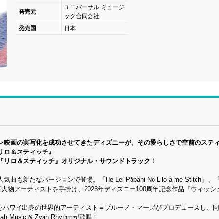
ユニバーサル ミュージ
発売元
ック合同会社
発売国
日本
ン映画の実写化を成功させてきたディズニーが、その愛らしさで空前のステ
リロ＆スティッチ』
『リロ＆スティッチ』オリジナル・サウンドトラック！
ジョンで登場。「He Lei Pāpahi No Lilo a me Stitch」、「Ha
・ゴメス等大物アーティストを手掛け、2023年ディズニー100周年記念作品『ウィッ
ove」をハワイ出身の世界的アーティスト＝ブルーノ・マーズがプロデュースし、
ic & Zyah Rhythmが歌唱！