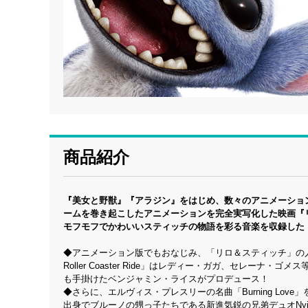
商品紹介
『美女と野獣』『アラジン』をはじめ、数々のアニメーショ
ームを巻き起こしたアニメーションを完全実写化した映画『
モフモフでかわいいスティッチの物語を彩る音楽を収録した
◆アニメーション版でもおなじみ、「リロ＆スティッチ」の人気曲も新たなバー
Roller Coaster Ride」はレディー・ガガ、セレーナ
も手掛けたベンジャミン・ライスがプロデュース！
◆さらに、エルヴィス・プレスリーの名曲「Burning L
出身でブルーノの甥っ子たちである新進気鋭の兄弟デュオNyjah Mus